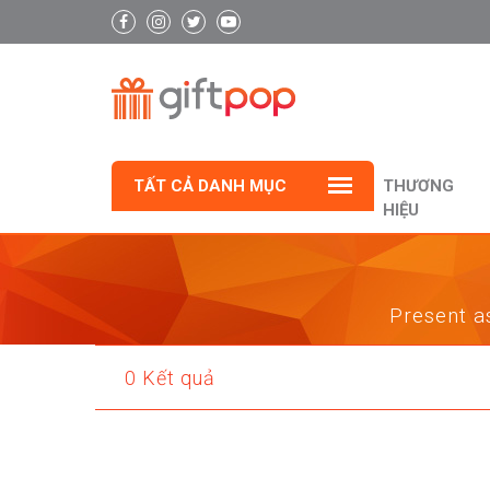
TẤT CẢ DANH MỤC
THƯƠNG
HIỆU
Present as
0 Kết quả