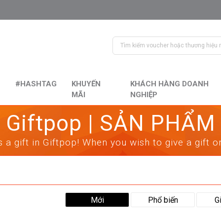
#HASHTAG
KHUYẾN
KHÁCH HÀNG DOANH
MÃI
NGHIỆP
Giftpop | SẢN PHẨM
 a gift in Giftpop! When you wish to give a gift 
Mới
Phổ biến
G