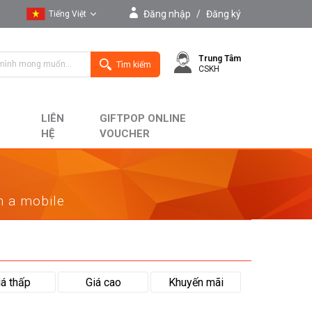
Đăng nhập
/
Đăng ký
Tiếng Việt
Tiếng Việt
Trung Tâm
English
Tìm kiếm
CSKH
LIÊN
GIFTPOP ONLINE
HỆ
VOUCHER
on a mobile
iá thấp
Giá cao
Khuyến mãi