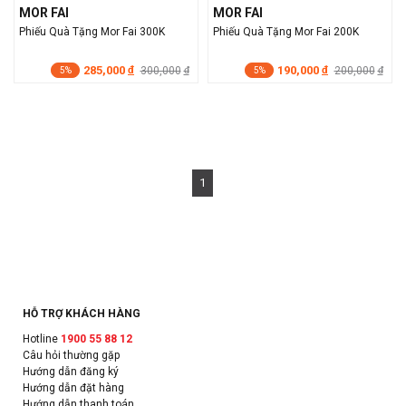
MOR FAI
MOR FAI
Phiếu Quà Tặng Mor Fai 300K
Phiếu Quà Tặng Mor Fai 200K
285,000
190,000
đ
300,000
đ
200,000
đ
đ
5%
5%
1
HỖ TRỢ KHÁCH HÀNG
Hotline
1900 55 88 12
Câu hỏi thường gặp
Hướng dẫn đăng ký
Hướng dẫn đặt hàng
Hướng dẫn thanh toán