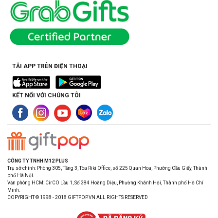
TẢI APP TRÊN ĐIỆN THOẠI
KẾT NỐI VỚI CHÚNG TÔI
CÔNG TY TNHH M12 PLUS
Trụ sở chính: Phòng 305, Tầng 3, Tòa Riki Office, số 225 Quan Hoa, Phường Cầu Giấy, Thành
phố Hà Nội.
Văn phòng HCM: CirCO Lầu 1, Số 384 Hoàng Diệu, Phường Khánh Hội, Thành phố Hồ Chí
Minh.
COPYRIGHT © 1998 - 2018 GIFTPOP.VN ALL RIGHTS RESERVED