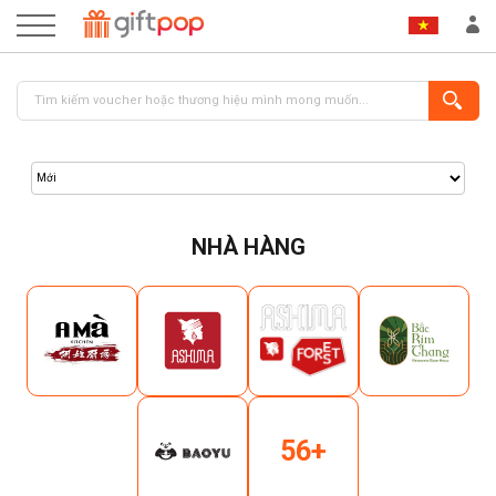
NHÀ HÀNG
ĐĂNG NHẬP
ĐĂNG KÝ
56+