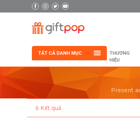
TẤT CẢ DANH MỤC
THƯƠNG
HIỆU
Present as
6 Kết quả