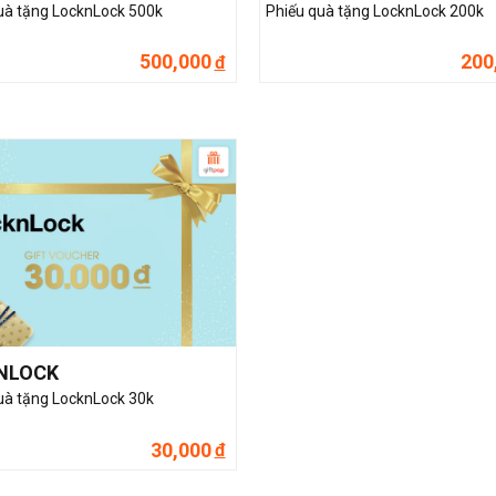
uà tặng LocknLock 500k
Phiếu quà tặng LocknLock 200k
500,000
200
đ
NLOCK
uà tặng LocknLock 30k
30,000
đ