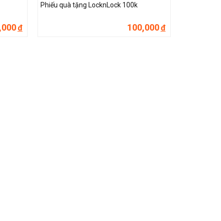
Phiếu quà tặng LocknLock 100k
,000
100,000
đ
đ