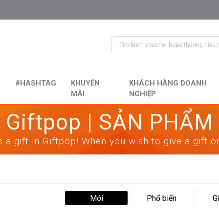
#HASHTAG
KHUYẾN
KHÁCH HÀNG DOANH
MÃI
NGHIỆP
Giftpop | SẢN PHẨM
 a gift in Giftpop! When you wish to give a gift 
Mới
Phổ biến
G