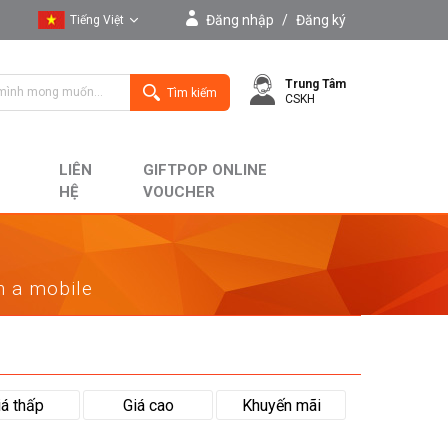
Đăng nhập
/
Đăng ký
Tiếng Việt
Tiếng Việt
Trung Tâm
English
Tìm kiếm
CSKH
LIÊN
GIFTPOP ONLINE
HỆ
VOUCHER
on a mobile
iá thấp
Giá cao
Khuyến mãi