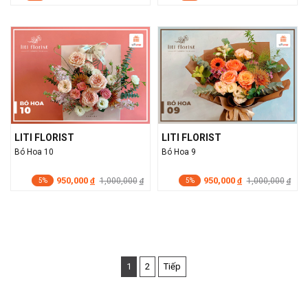
LITI FLORIST
LITI FLORIST
Bó Hoa 10
Bó Hoa 9
950,000
950,000
đ
1,000,000
đ
1,000,000
đ
đ
5%
5%
1
2
Tiếp