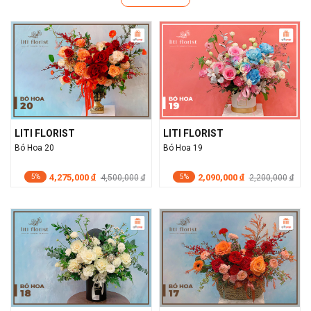
LITI FLORIST
LITI FLORIST
Bó Hoa 20
Bó Hoa 19
4,275,000
2,090,000
đ
4,500,000
đ
2,200,000
đ
đ
5%
5%