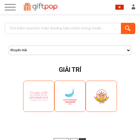
GIẢI TRÍ
ĐĂNG NHẬP
ĐĂNG KÝ