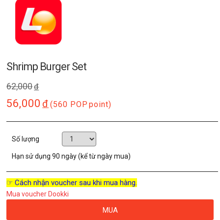
Shrimp Burger Set
62,000
đ
56,000
đ
(560 POP
point)
Số lượng
Hạn sử dụng
90 ngày (kể từ ngày mua)
☞ Cách nhận voucher sau khi mua hàng.
Mua voucher Dookki
MUA