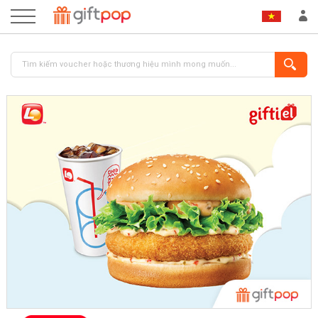
ĐĂNG NHẬP
ĐĂNG KÝ