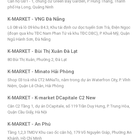
Căn hộ GB1 - 1, chung cư Green Bay Garden, P. Hùng Thắng, Thành
phố Hạ Long, Quảng Ninh
K-MARKET - VNG Đà Nẵng
Lô 08 và lô 09 khu B4.3, Khu tái định cư dọc tuyến Sơn Trà, Điện Ngọc
(đoạn qua khu TĐC Nam Phan Tứ và khu TĐC DBC), P. Khuê Mỹ, Quận
Ngũ Hành Sơn, Đà Nẵng
K-MARKET - Bùi Thị Xuân Đà Lạt
80 Bùi Thị Xuân, Phường 2, Đà Lạt
K-MARKET - Minato Hải Phòng
Shop 03 toà nhà CT2 MiNaTo, nằm trong dự án Waterfron City, P. Vĩnh
Niệm, Quận Lê Chân, Hải Phòng
K-MARKET - K-market DCapitale C2 New
Căn C2 Tầng 1, dự án DCapitale, số 119 Trần Duy Hưng, P. Trung Hòa,
Quận Cầu Giấy, Hà Nội
K-MARKET - An Phú
Tầng 1,2,3 TMDV Khu cao ốc căn hộ, 179 Võ Nguyên Giáp, Phường An
Khánh, Hồ Chí Minh