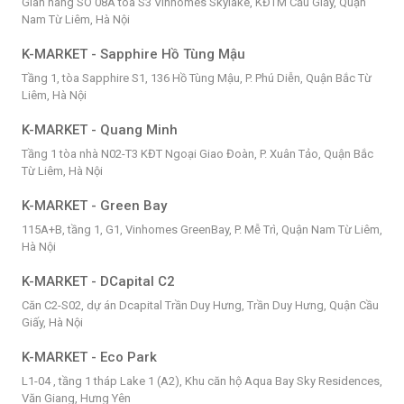
Gian hàng SO 08A tòa S3 Vinhomes Skylake, KĐTM Cầu Giấy, Quận
Nam Từ Liêm, Hà Nội
K-MARKET - Sapphire Hồ Tùng Mậu
Tầng 1, tòa Sapphire S1, 136 Hồ Tùng Mậu, P. Phú Diễn, Quận Bắc Từ
Liêm, Hà Nội
K-MARKET - Quang Minh
Tầng 1 tòa nhà N02-T3 KĐT Ngoại Giao Đoàn, P. Xuân Tảo, Quận Bắc
Từ Liêm, Hà Nội
K-MARKET - Green Bay
115A+B, tầng 1, G1, Vinhomes GreenBay, P. Mễ Trì, Quận Nam Từ Liêm,
Hà Nội
K-MARKET - DCapital C2
Căn C2-S02, dự án Dcapital Trần Duy Hưng, Trần Duy Hưng, Quận Cầu
Giấy, Hà Nội
K-MARKET - Eco Park
L1-04 , tầng 1 tháp Lake 1 (A2), Khu căn hộ Aqua Bay Sky Residences,
Văn Giang, Hưng Yên