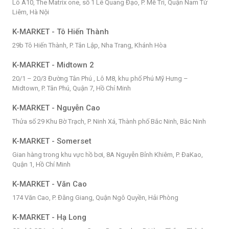
Lô A10, The Matrix one, số 1 Lê Quang Đạo, P. Mễ Trì, Quận Nam Từ
Liêm, Hà Nội
K-MARKET - Tô Hiến Thành
29b Tô Hiến Thành, P. Tân Lập, Nha Trang, Khánh Hòa
K-MARKET - Midtown 2
20/1 – 20/3 Đường Tân Phú , Lô M8, khu phố Phú Mỹ Hưng –
Midtown, P. Tân Phú, Quận 7, Hồ Chí Minh
K-MARKET - Nguyễn Cao
Thửa số 29 Khu Bờ Trạch, P. Ninh Xá, Thành phố Bắc Ninh, Bắc Ninh
K-MARKET - Somerset
Gian hàng trong khu vực hồ bơi, 8A Nguyễn Bỉnh Khiêm, P. ĐaKao,
Quận 1, Hồ Chí Minh
K-MARKET - Văn Cao
174 Văn Cao, P. Đằng Giang, Quận Ngô Quyền, Hải Phòng
K-MARKET - Hạ Long