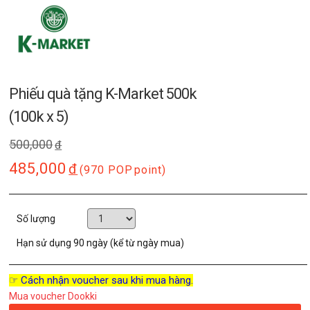
Phiếu quà tặng K-Market 500k
(100k x 5)
500,000
đ
485,000
đ
(970 POP
point)
Số lượng
Hạn sử dụng
90 ngày (kể từ ngày mua)
☞ Cách nhận voucher sau khi mua hàng.
Mua voucher Dookki