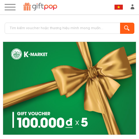
ĐĂNG NHẬP
ĐĂNG KÝ