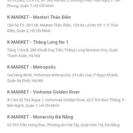
Số SC28-2, Lô R1-2, KP Sky Garden 2, Đường Phạm Văn Nghị, P. Tân
Phong, Quận 7, Hồ Chí Minh
K-MARKET - Masteri Thảo Điền
Căn hộ T5 - B01.06, Masteri Thảo Điền, 159 Xa Lộ HN, KP. 1, P. Thảo
Điền, Quận 2, Hồ Chí Minh
K-MARKET - Thăng Long No 1
Tầng 1 tòa B, 283 Khuất Duy Tiến, Thăng Long Number One, Quận
Thanh Xuân, Hà Nội
K-MARKET - Metropolis
Gia hàng 8S06, Vinhomes Metropolis, 29 Liễu Giai, P. Ngọc Khánh,
Quận Ba Đình, Hà Nội
K-MARKET - Vinhome Golden River
A1-SH.02 Tòa Aqua 1, Vinhomes Golden River, số 2 Tôn Đức Thắng, P.
Bến Nghé, Quận 1, Hồ Chí Minh
K-MARKET - Monarchy Đà Nẵng
Số 535 Trần Hưng Đạo, Phường An Hải Tây, Quận Sơn Trà, Đà Nẵng