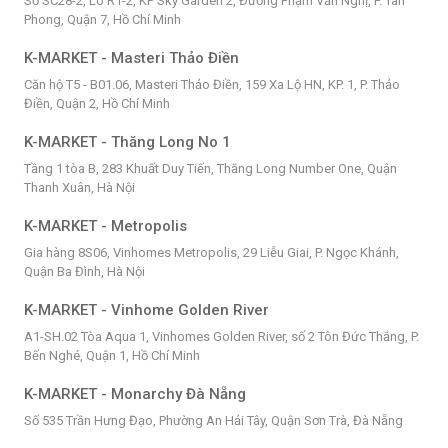
Số SC28-2, Lô R1-2, KP Sky Garden 2, Đường Phạm Văn Nghị, P. Tân
Phong, Quận 7, Hồ Chí Minh
K-MARKET - Masteri Thảo Điền
Căn hộ T5 - B01.06, Masteri Thảo Điền, 159 Xa Lộ HN, KP. 1, P. Thảo
Điền, Quận 2, Hồ Chí Minh
K-MARKET - Thăng Long No 1
Tầng 1 tòa B, 283 Khuất Duy Tiến, Thăng Long Number One, Quận
Thanh Xuân, Hà Nội
K-MARKET - Metropolis
Gia hàng 8S06, Vinhomes Metropolis, 29 Liễu Giai, P. Ngọc Khánh,
Quận Ba Đình, Hà Nội
K-MARKET - Vinhome Golden River
A1-SH.02 Tòa Aqua 1, Vinhomes Golden River, số 2 Tôn Đức Thắng, P.
Bến Nghé, Quận 1, Hồ Chí Minh
K-MARKET - Monarchy Đà Nẵng
Số 535 Trần Hưng Đạo, Phường An Hải Tây, Quận Sơn Trà, Đà Nẵng