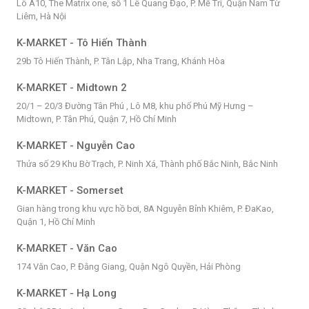
Lô A10, The Matrix one, số 1 Lê Quang Đạo, P. Mễ Trì, Quận Nam Từ
Liêm, Hà Nội
K-MARKET - Tô Hiến Thành
29b Tô Hiến Thành, P. Tân Lập, Nha Trang, Khánh Hòa
K-MARKET - Midtown 2
20/1 – 20/3 Đường Tân Phú , Lô M8, khu phố Phú Mỹ Hưng –
Midtown, P. Tân Phú, Quận 7, Hồ Chí Minh
K-MARKET - Nguyễn Cao
Thửa số 29 Khu Bờ Trạch, P. Ninh Xá, Thành phố Bắc Ninh, Bắc Ninh
K-MARKET - Somerset
Gian hàng trong khu vực hồ bơi, 8A Nguyễn Bỉnh Khiêm, P. ĐaKao,
Quận 1, Hồ Chí Minh
K-MARKET - Văn Cao
174 Văn Cao, P. Đằng Giang, Quận Ngô Quyền, Hải Phòng
K-MARKET - Hạ Long