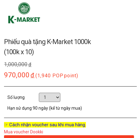
Phiếu quà tặng K-Market 1000k
(100k x 10)
1,000,000
đ
970,000
đ
(1,940 POP
point)
Số lượng
Hạn sử dụng
90 ngày (kể từ ngày mua)
☞ Cách nhận voucher sau khi mua hàng.
Mua voucher Dookki