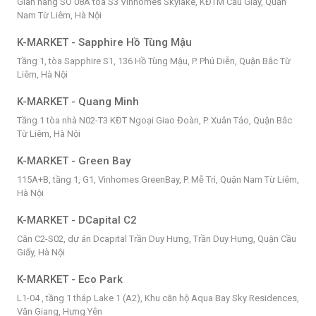
Gian hàng SO 08A tòa S3 Vinhomes Skylake, KĐTM Cầu Giấy, Quận
Nam Từ Liêm, Hà Nội
K-MARKET - Sapphire Hồ Tùng Mậu
Tầng 1, tòa Sapphire S1, 136 Hồ Tùng Mậu, P. Phú Diễn, Quận Bắc Từ
Liêm, Hà Nội
K-MARKET - Quang Minh
Tầng 1 tòa nhà N02-T3 KĐT Ngoại Giao Đoàn, P. Xuân Tảo, Quận Bắc
Từ Liêm, Hà Nội
K-MARKET - Green Bay
115A+B, tầng 1, G1, Vinhomes GreenBay, P. Mễ Trì, Quận Nam Từ Liêm,
Hà Nội
K-MARKET - DCapital C2
Căn C2-S02, dự án Dcapital Trần Duy Hưng, Trần Duy Hưng, Quận Cầu
Giấy, Hà Nội
K-MARKET - Eco Park
L1-04 , tầng 1 tháp Lake 1 (A2), Khu căn hộ Aqua Bay Sky Residences,
Văn Giang, Hưng Yên