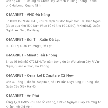
Căn hộ GB1 - 1, chung cư Green Bay Garden, P. Hùng Thắng, Thành
phố Hạ Long, Quảng Ninh
K-MARKET - VNG Đà Nẵng
Lô 08 và lô 09 khu B4.3, Khu tái định cư dọc tuyến Sơn Trà, Điện Ngọc
(đoạn qua khu TĐC Nam Phan Tứ và khu TĐC DBC), P. Khuê Mỹ, Quận
Ngũ Hành Sơn, Đà Nẵng
K-MARKET - Bùi Thị Xuân Đà Lạt
80 Bùi Thị Xuân, Phường 2, Đà Lạt
K-MARKET - Minato Hải Phòng
Shop 03 toà nhà CT2 MiNaTo, nằm trong dự án Waterfron City, P. Vĩnh
Niệm, Quận Lê Chân, Hải Phòng
K-MARKET - K-market DCapitale C2 New
Căn C2 Tầng 1, dự án DCapitale, số 119 Trần Duy Hưng, P. Trung Hòa,
Quận Cầu Giấy, Hà Nội
K-MARKET - An Phú
Tầng 1,2,3 TMDV Khu cao ốc căn hộ, 179 Võ Nguyên Giáp, Phường An
Khánh, Hồ Chí Minh