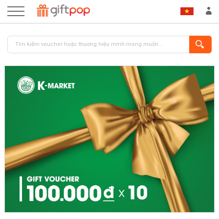
ĐĂNG NHẬP
ĐĂNG KÝ