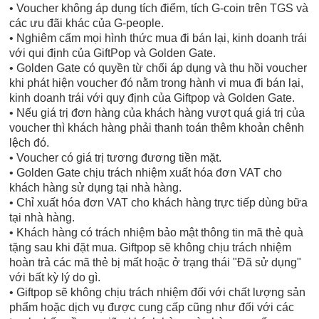
• Voucher không áp dụng tích điểm, tích G-coin trên TGS và
các ưu đãi khác của G-people.
• Nghiêm cấm mọi hình thức mua đi bán lại, kinh doanh trái
với qui định của GiftPop và Golden Gate.
• Golden Gate có quyền từ chối áp dụng và thu hồi voucher
khi phát hiện voucher đó nằm trong hành vi mua đi bán lại,
kinh doanh trái với quy định của Giftpop và Golden Gate.
• Nếu giá trị đơn hàng của khách hàng vượt quá giá trị của
voucher thì khách hàng phải thanh toán thêm khoản chênh
lệch đó.
• Voucher có giá trị tương đương tiền mặt.
• Golden Gate chịu trách nhiệm xuất hóa đơn VAT cho
khách hàng sử dụng tại nhà hàng.
• Chỉ xuất hóa đơn VAT cho khách hàng trực tiếp dùng bữa
tại nhà hàng.
• Khách hàng có trách nhiệm bảo mật thông tin mã thẻ quà
tặng sau khi đặt mua. Giftpop sẽ không chịu trách nhiệm
hoàn trả các mã thẻ bị mất hoặc ở trạng thái "Đã sử dụng"
với bất kỳ lý do gì.
• Giftpop sẽ không chịu trách nhiệm đối với chất lượng sản
phẩm hoặc dịch vụ được cung cấp cũng như đối với các