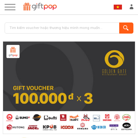
ĐĂNG NHẬP
ĐĂNG KÝ