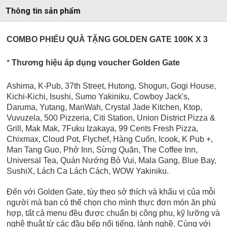
Thông tin sản phẩm
COMBO PHIẾU QUÀ TẶNG GOLDEN GATE 100K X 3
*
Thương hiệu áp dụng voucher Golden Gate
Ashima, K-Pub, 37th Street, Hutong, Shogun, Gogi House,
Kichi-Kichi, Isushi, Sumo Yakiniku, Cowboy Jack's,
Daruma, Yutang, ManWah, Crystal Jade Kitchen, Ktop,
Vuvuzela, 500 Pizzeria, Citi Station, Union District Pizza &
Grill, Mak Mak, 7Fuku Izakaya, 99 Cents Fresh Pizza,
Chixmax, Cloud Pot, Flychef, Hàng Cuốn, Icook, K Pub +,
Man Tang Guo, Phở Inn, Sừng Quăn, The Coffee Inn,
Universal Tea,
Quán Nướng Bò Vui, Mala Gang, Blue Bay,
SushiX, Lách Ca Lách Cách, WOW Yakiniku.
Đến với Golden Gate, tùy theo sở thích và khẩu vị của mỗi
người mà bạn có thể chọn cho mình thực đơn món ăn phù
hợp, tất cả menu đều được chuẩn bị công phu, kỹ lưỡng và
nghệ thuật từ các đầu bếp nổi tiếng, lành nghề. Cùng với