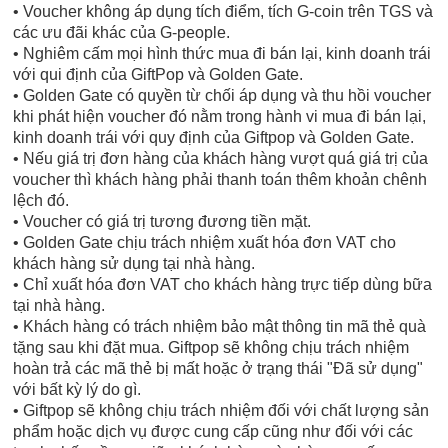
• Voucher không áp dụng tích điểm, tích G-coin trên TGS và
các ưu đãi khác của G-people.
• Nghiêm cấm mọi hình thức mua đi bán lại, kinh doanh trái
với qui định của GiftPop và Golden Gate.
• Golden Gate có quyền từ chối áp dụng và thu hồi voucher
khi phát hiện voucher đó nằm trong hành vi mua đi bán lại,
kinh doanh trái với quy định của Giftpop và Golden Gate.
• Nếu giá trị đơn hàng của khách hàng vượt quá giá trị của
voucher thì khách hàng phải thanh toán thêm khoản chênh
lệch đó.
• Voucher có giá trị tương đương tiền mặt.
• Golden Gate chịu trách nhiệm xuất hóa đơn VAT cho
khách hàng sử dụng tại nhà hàng.
• Chỉ xuất hóa đơn VAT cho khách hàng trực tiếp dùng bữa
tại nhà hàng.
• Khách hàng có trách nhiệm bảo mật thông tin mã thẻ quà
tặng sau khi đặt mua. Giftpop sẽ không chịu trách nhiệm
hoàn trả các mã thẻ bị mất hoặc ở trạng thái "Đã sử dụng"
với bất kỳ lý do gì.
• Giftpop sẽ không chịu trách nhiệm đối với chất lượng sản
phẩm hoặc dịch vụ được cung cấp cũng như đối với các