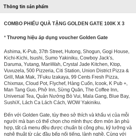
Thông tin sản phẩm
COMBO PHIẾU QUÀ TẶNG GOLDEN GATE 100K X 3
*
Thương hiệu áp dụng voucher Golden Gate
Ashima, K-Pub, 37th Street, Hutong, Shogun, Gogi House,
Kichi-Kichi, Isushi, Sumo Yakiniku, Cowboy Jack's,
Daruma, Yutang, ManWah, Crystal Jade Kitchen, Ktop,
Vuvuzela, 500 Pizzeria, Citi Station, Union District Pizza &
Grill, Mak Mak, 7Fuku Izakaya, 99 Cents Fresh Pizza,
Chixmax, Cloud Pot, Flychef, Hàng Cuốn, Icook, K Pub +,
Man Tang Guo, Phở Inn, Sừng Quăn, The Coffee Inn,
Universal Tea,
Quán Nướng Bò Vui, Mala Gang, Blue Bay,
SushiX, Lách Ca Lách Cách, WOW Yakiniku.
Đến với Golden Gate, tùy theo sở thích và khẩu vị của mỗi
người mà bạn có thể chọn cho mình thực đơn món ăn phù
hợp, tất cả menu đều được chuẩn bị công phu, kỹ lưỡng và
nghệ thuật từ các đầu bếp nổi tiếng, lành nghề. Cùng với