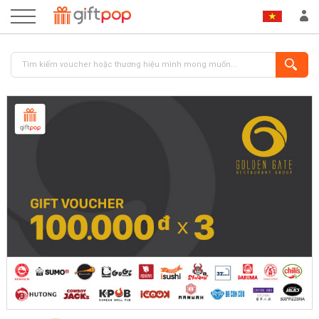
ĐĂNG NHẬP
ĐĂNG KÝ