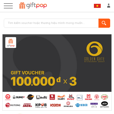
ĐĂNG NHẬP
ĐĂNG KÝ