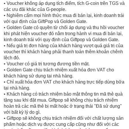
• Voucher không áp dụng tích điểm, tích G-coin trên TGS và
các ưu đãi khác của G-people.
• Nghiêm cấm mọi hình thức mua đi bán lại, kinh doanh trái
với qui định của GiftPop và Golden Gate.
• Golden Gate có quyền từ chối áp dụng và thu hồi voucher
khi phát hiện voucher đó nằm trong hành vi mua đi bán lại,
kinh doanh trái với quy định của Giftpop và Golden Gate.
• Nếu giá trị đơn hàng của khách hàng vượt quá giá trị của
voucher thì khách hàng phải thanh toán thêm khoản chênh
lệch đó.
• Voucher có giá trị tương đương tiền mặt.
• Golden Gate chịu trách nhiệm xuất hóa đơn VAT cho
khách hàng sử dụng tại nhà hàng.
• Chỉ xuất hóa đơn VAT cho khách hàng trực tiếp dùng bữa
tại nhà hàng.
• Khách hàng có trách nhiệm bảo mật thông tin mã thẻ quà
tặng sau khi đặt mua. Giftpop sẽ không chịu trách nhiệm
hoàn trả các mã thẻ bị mất hoặc ở trạng thái "Đã sử dụng"
với bất kỳ lý do gì.
• Giftpop sẽ không chịu trách nhiệm đối với chất lượng sản
phẩm hoặc dịch vụ được cung cấp cũng như đối với các