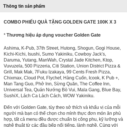
Thông tin sản phẩm
COMBO PHIẾU QUÀ TẶNG GOLDEN GATE 100K X 3
*
Thương hiệu áp dụng voucher Golden Gate
Ashima, K-Pub, 37th Street, Hutong, Shogun, Gogi House,
Kichi-Kichi, Isushi, Sumo Yakiniku, Cowboy Jack's,
Daruma, Yutang, ManWah, Crystal Jade Kitchen, Ktop,
Vuvuzela, 500 Pizzeria, Citi Station, Union District Pizza &
Grill, Mak Mak, 7Fuku Izakaya, 99 Cents Fresh Pizza,
Chixmax, Cloud Pot, Flychef, Hàng Cuốn, Icook, K Pub +,
Man Tang Guo, Phở Inn, Sừng Quăn, The Coffee Inn,
Universal Tea,
Quán Nướng Bò Vui, Mala Gang, Blue Bay,
SushiX, Lách Ca Lách Cách, WOW Yakiniku.
Đến với Golden Gate, tùy theo sở thích và khẩu vị của mỗi
người mà bạn có thể chọn cho mình thực đơn món ăn phù
hợp, tất cả menu đều được chuẩn bị công phu, kỹ lưỡng và
nghệ thuật từ các đầu bếp nổi tiếng, lành nghề. Cùng với