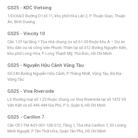
GS25 - KDC Vietsing
1/DC64/2 Đường D1,tổ 11, khu phố Hòa Lân 2, P. Thuận Giao, Thuận
An, Bình Dương
GS25 - Vincity 10
Căn 1.01 tại tầng 1 Tòa nhà chung cư số S1.05 thuộc khu A – Dự án
khu dân cư và công viên Phước Thiện tại số 512 đường Nguyễn Xiển,
khu phố Long Hòa, P. Long Thạnh Mỹ, Thủ Đức, Hồ Chí Minh
GS25 - Nguyễn Hữu Cảnh Vũng Tàu
Số 240 đường Nguyễn Hữu Cảnh, P. Thắng Nhất, Vũng Tàu, Bà Rịa -
Vũng Tàu
GS25 - Viva Riverside
Lô thương mại số 1.25 thuộc chung cư Viva Riverside tại số 1472 Võ
Văn Kiệt và số 445-449 Gia Phú, P. 3, Quận 6, Hồ Chí Minh
GS25 - Carillon 7
Căn CR7-TM-A01-001-12B-S12, Tầng 1, Tòa nhà Carillon 7, 33 Lương
Minh Nguyệt, P. Tân Thới Hòa, Quận Tân Phú, Hồ Chí Minh