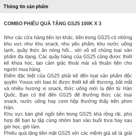
Thông tin sản phẩm
COMBO PHIẾU QUÀ TẶNG GS25 100K X 3
Như các cửa hàng tiện lợi khác, bên trong GS25 có những
khu vực như khu snack, nhu yếu phẩm, khu nước uống
lạnh, quầy thức ăn nóng hổi... với vô số chủng loại sản
phẩm đa dạng. Các quầy hàng của GS25 cũng được thiết
kế khoa học, tạo cảm giác thoải mái và thuận tiện cho
người mua hàng.
Điểm đặc biệt của GS25 phải kể đến loạt sản phẩm độc
quyền Youus với bao bì được thiết kế dễ thương, bắt mắt
và nhiều hương vị snack, thức uống mới lạ đến từ Hàn
Quốc. Bạn có thể đến GS25 để thưởng thức các loại
snack, nước uống hay cơm hộp thường thấy trên phim
Hàn.
Khu vực bàn ghế ngồi bên trong GS25 khá rộng rãi, phù
hợp để bạn tụ tập cùng nhóm bạn vào buổi trưa hay sau
giờ học, giờ làm.
Phiếu quà tặng tiền mặt GS25 với các mệnh giá sẽ là giải