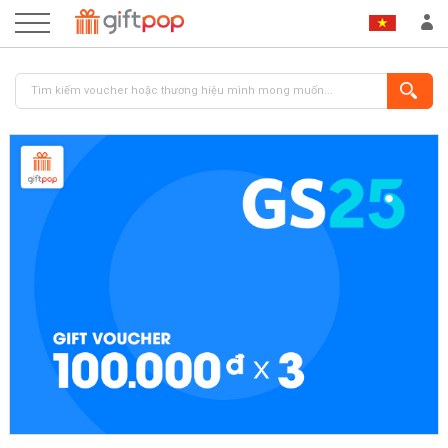
ĐĂNG NHẬP
ĐĂNG KÝ