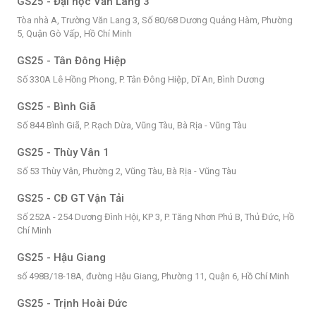
GS25 - Đại học Văn Lang 3
Tòa nhà A, Trường Văn Lang 3, Số 80/68 Dương Quảng Hàm, Phường
5, Quận Gò Vấp, Hồ Chí Minh
GS25 - Tân Đông Hiệp
Số 330A Lê Hồng Phong, P. Tân Đông Hiệp, Dĩ An, Bình Dương
GS25 - Bình Giã
Số 844 Bình Giã, P. Rạch Dừa, Vũng Tàu, Bà Rịa - Vũng Tàu
GS25 - Thùy Vân 1
Số 53 Thùy Vân, Phường 2, Vũng Tàu, Bà Rịa - Vũng Tàu
GS25 - CĐ GT Vận Tải
Số 252A - 254 Dương Đình Hội, KP 3, P. Tăng Nhơn Phú B, Thủ Đức, Hồ
Chí Minh
GS25 - Hậu Giang
số 498B/18-18A, đường Hậu Giang, Phường 11, Quận 6, Hồ Chí Minh
GS25 - Trịnh Hoài Đức