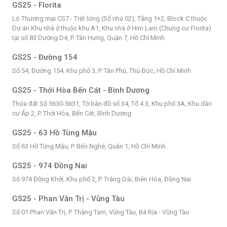
GS25 - Florita
Lô Thương mại CS7 - Trệt lửng (Số nhà 02), Tầng 1+2, Block C thuộc
Dự án Khu nhà ở thuộc khu A1, Khu nhà ở Him Lam (Chung cư Florita)
tại số 83 Dường D4, P. Tân Hưng, Quận 7, Hồ Chí Minh
GS25 - Đường 154
Số 54, Đường 154, Khu phố 3, P. Tân Phú, Thủ Đức, Hồ Chí Minh
GS25 - Thới Hòa Bến Cát - Bình Dương
Thửa đất Số 5630-5631, Tờ bản đồ số 34, Tổ 4.3, Khu phố 3A, Khu dân
cư Ấp 2, P. Thới Hòa, Bến Cát, Bình Dương
GS25 - 63 Hồ Tùng Mậu
Số 63 Hồ Tùng Mậu, P. Bến Nghé, Quận 1, Hồ Chí Minh
GS25 - 974 Đồng Nai
Số 974 Đồng Khởi, Khu phố 2, P. Trảng Dài, Biên Hòa, Đồng Nai
GS25 - Phan Văn Trị - Vũng Tàu
Số 01 Phan Văn Trị, P. Thắng Tam, Vũng Tàu, Bà Rịa - Vũng Tàu