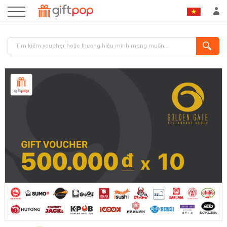
ĐĂNG NHẬP
ĐĂNG KÝ