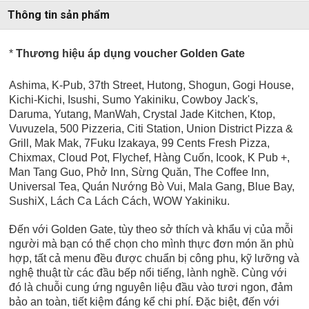
Thông tin sản phẩm
*
Thương hiệu áp dụng voucher Golden Gate
Ashima, K-Pub, 37th Street, Hutong, Shogun, Gogi House,
Kichi-Kichi, Isushi, Sumo Yakiniku, Cowboy Jack's,
Daruma, Yutang, ManWah, Crystal Jade Kitchen, Ktop,
Vuvuzela, 500 Pizzeria, Citi Station, Union District Pizza &
Grill, Mak Mak, 7Fuku Izakaya, 99 Cents Fresh Pizza,
Chixmax, Cloud Pot, Flychef, Hàng Cuốn, Icook, K Pub +,
Man Tang Guo, Phở Inn, Sừng Quăn, The Coffee Inn,
Universal Tea,
Quán Nướng Bò Vui, Mala Gang, Blue Bay,
SushiX, Lách Ca Lách Cách, WOW Yakiniku.
Đến với Golden Gate, tùy theo sở thích và khẩu vị của mỗi
người mà bạn có thể chọn cho mình thực đơn món ăn phù
hợp, tất cả menu đều được chuẩn bị công phu, kỹ lưỡng và
nghệ thuật từ các đầu bếp nổi tiếng, lành nghề. Cùng với
đó là chuỗi cung ứng nguyên liệu đầu vào tươi ngon, đảm
bảo an toàn, tiết kiệm đáng kể chi phí. Đặc biệt, đến với