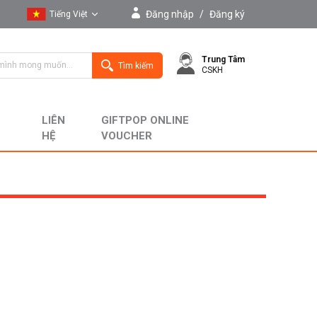
Đăng nhập
/
Đăng ký
Tiếng Việt
Tiếng Việt
Trung Tâm
English
Tìm kiếm
CSKH
LIÊN
GIFTPOP ONLINE
HỆ
VOUCHER