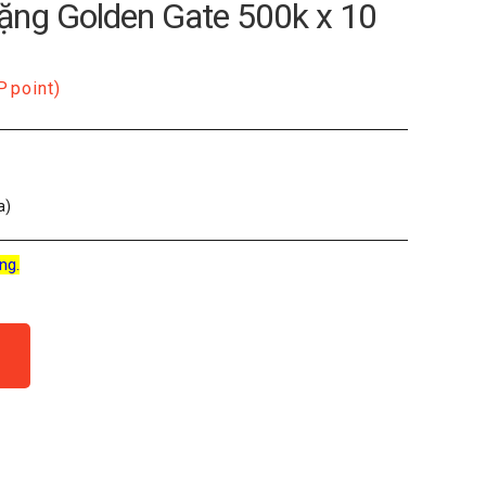
ặng Golden Gate 500k x 10
P
point)
a)
ng.