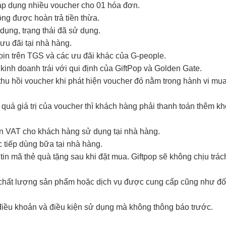
 áp dụng nhiều voucher cho 01 hóa đơn.
hông được hoàn trả tiền thừa.
ụng, trạng thái đã sử dụng.
ưu đãi tại nhà hàng.
coin trên TGS và các ưu đãi khác của G-people.
kinh doanh trái với qui định của GiftPop và Golden Gate.
hu hồi voucher khi phát hiện voucher đó nằm trong hành vi mua đ
 quá giá trị của voucher thì khách hàng phải thanh toán thêm k
ơn VAT cho khách hàng sử dụng tại nhà hàng.
 tiếp dùng bữa tại nhà hàng.
in mã thẻ quà tặng sau khi đặt mua. Giftpop sẽ không chịu trá
i chất lượng sản phẩm hoặc dịch vụ được cung cấp cũng như đố
điều khoản và điều kiện sử dụng mà không thông báo trước.