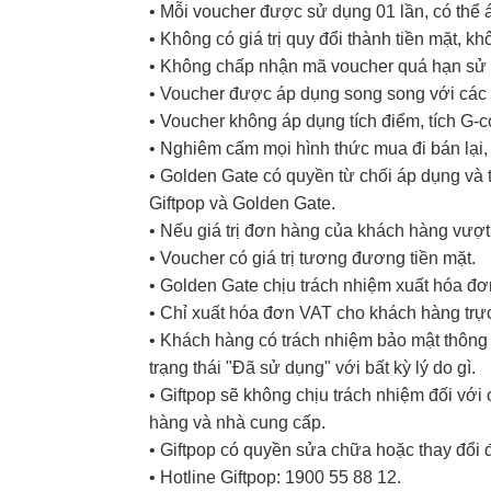
• Mỗi voucher được sử dụng 01 lần, có thể
• Không có giá trị quy đổi thành tiền mặt, k
• Không chấp nhận mã voucher quá hạn sử d
• Voucher được áp dụng song song với các 
• Voucher không áp dụng tích điểm, tích G-
• Nghiêm cấm mọi hình thức mua đi bán lại, 
• Golden Gate có quyền từ chối áp dụng và t
Giftpop và Golden Gate.
• Nếu giá trị đơn hàng của khách hàng vượt
• Voucher có giá trị tương đương tiền mặt.
• Golden Gate chịu trách nhiệm xuất hóa đ
• Chỉ xuất hóa đơn VAT cho khách hàng trực
• Khách hàng có trách nhiệm bảo mật thông t
trạng thái "Đã sử dụng" với bất kỳ lý do gì.
• Giftpop sẽ không chịu trách nhiệm đối vớ
hàng và nhà cung cấp.
• Giftpop có quyền sửa chữa hoặc thay đổi 
• Hotline Giftpop: 1900 55 88 12.