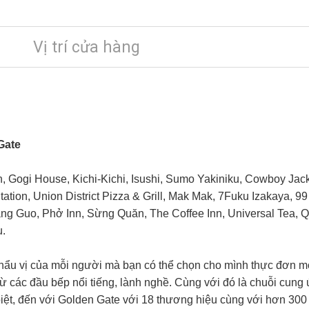
Vị trí cửa hàng
Gate
n, Gogi House, Kichi-Kichi, Isushi, Sumo Yakiniku, Cowboy Jac
Station, Union District Pizza & Grill, Mak Mak, 7Fuku Izakaya, 
ang Guo, Phở Inn, Sừng Quăn, The Coffee Inn, Universal Tea,
Q
u.
 khẩu vị của mỗi người mà bạn có thể chọn cho mình thực đơn 
từ các đầu bếp nổi tiếng, lành nghề. Cùng với đó là chuỗi cun
 biệt, đến với Golden Gate với 18 thương hiệu cùng với hơn 300