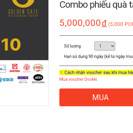
Combo phiếu quà t
5,000,000
đ
(5,000 PO
Số lượng
Hạn sử dụng
90 ngày (kể từ ngày mu
☞ Cách nhận voucher sau khi mua hà
Mua voucher Dookki
MUA