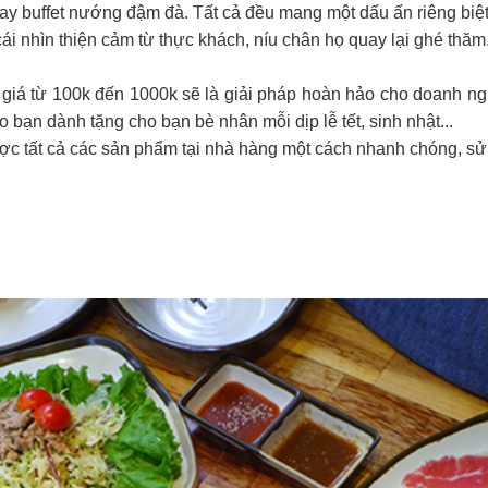
hay buffet nướng đậm đà. Tất cả đều mang một dấu ấn riêng biệt
ái nhìn thiện cảm từ thực khách, níu chân họ quay lại ghé thăm
giá từ 100k đến 1000k sẽ là giải pháp hoàn hảo cho doanh n
o bạn dành tặng cho bạn bè nhân mỗi dịp lễ tết, sinh nhật...
ợc tất cả các sản phẩm tại nhà hàng một cách nhanh chóng, sử