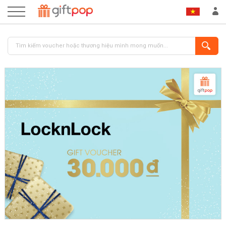
ĐĂNG NHẬP
ĐĂNG KÝ