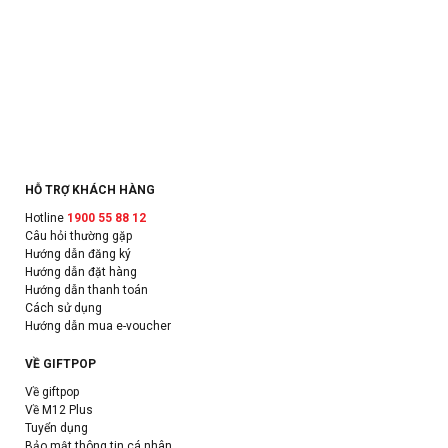
HỖ TRỢ KHÁCH HÀNG
Hotline
1900 55 88 12
Câu hỏi thường gặp
Hướng dẫn đăng ký
Hướng dẫn đặt hàng
Hướng dẫn thanh toán
Cách sử dụng
Hướng dẫn mua e-voucher
VỀ GIFTPOP
Về giftpop
Về M12 Plus
Tuyển dụng
Bảo mật thông tin cá nhân