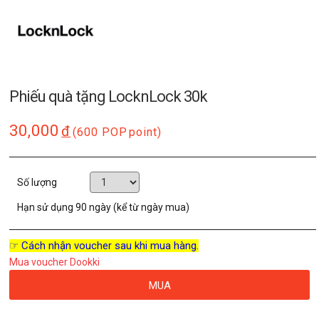
Phiếu quà tặng LocknLock 30k
30,000
đ
(600 POP
point)
Số lượng
Hạn sử dụng
90 ngày (kể từ ngày mua)
☞ Cách nhận voucher sau khi mua hàng.
Mua voucher Dookki
MUA