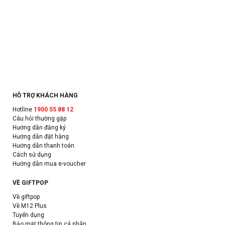
HỖ TRỢ KHÁCH HÀNG
Hotline
1900 55 88 12
Câu hỏi thường gặp
Hướng dẫn đăng ký
Hướng dẫn đặt hàng
Hướng dẫn thanh toán
Cách sử dụng
Hướng dẫn mua e-voucher
VỀ GIFTPOP
Về giftpop
Về M12 Plus
Tuyển dụng
Bảo mật thông tin cá nhân