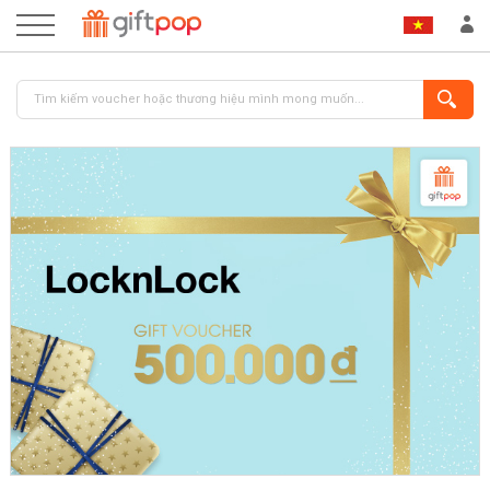
ĐĂNG NHẬP
ĐĂNG KÝ