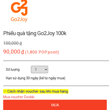
Phiếu quà tặng Go2Joy 100k
100,000
đ
90,000
đ
(1,800 POP
point)
Số lượng
Hạn sử dụng
30 ngày (kể từ ngày mua)
☞ Cách nhận voucher sau khi mua hàng.
Mua voucher Dookki
MUA