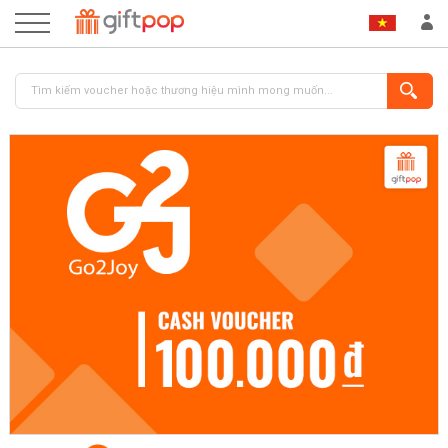
ĐĂNG NHẬP
ĐĂNG KÝ