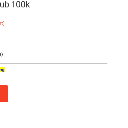
Pub 100k
nt)
a)
ng.