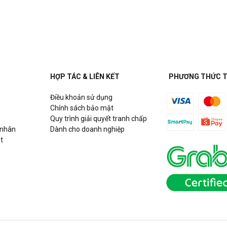
uận Cầu Giấy, Hà Nội
HỢP TÁC & LIÊN KẾT
PHƯƠNG THỨC 
Điều khoản sử dụng
h
Chính sách bảo mật
Quy trình giải quyết tranh chấp
 nhân
Dành cho doanh nghiệp
t
Hồ Chí Minh
g Võ Chí Công, P. Phú Thượng,