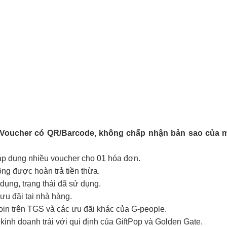
-Voucher có QR/Barcode, không chấp nhận bản sao của m
 áp dụng nhiều voucher cho 01 hóa đơn.
hông được hoàn trả tiền thừa.
ụng, trạng thái đã sử dụng.
ưu đãi tại nhà hàng.
coin trên TGS và các ưu đãi khác của G-people.
kinh doanh trái với qui định của GiftPop và Golden Gate.