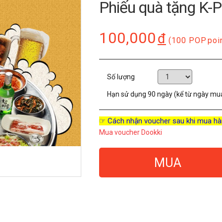
Phiếu quà tặng K-
100,000
đ
(100 POP
poi
Số lượng
Hạn sử dụng
90 ngày (kể từ ngày mu
☞ Cách nhận voucher sau khi mua hà
Mua voucher Dookki
MUA