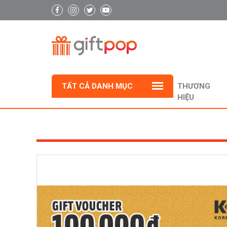
TẤT CẢ DANH MỤC
THƯƠNG
HIỆU