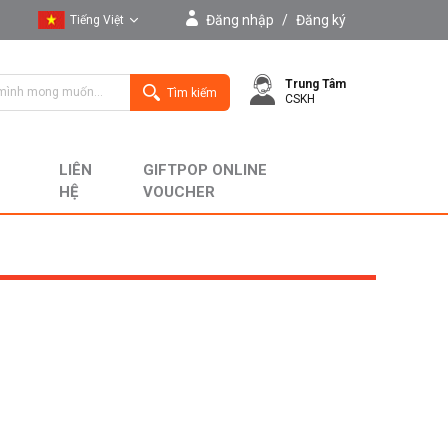
Đăng nhập
/
Đăng ký
Tiếng Việt
Tiếng Việt
Trung Tâm
English
Tìm kiếm
CSKH
LIÊN
GIFTPOP ONLINE
HỆ
VOUCHER