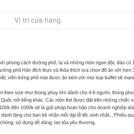
Vị trí cửa hàng
 bởi phong cách đường phố, lạ và những món ngon độc đáo có 1
 đường phố Hàn đích thực và thỏa thích lựa chọn đồ ăn với hơn
iệt, viền trứng phô-mai được ăn kèm với mọi loại buffet sẽ ma
n theo size như thùng phuy lớn dành cho 4-6 người, thùng phu
uốc nổi tiếng khác. Các món thịt được đặt trên những chiếc ván
 100k đến 1000k sẽ là giải pháp hoàn hảo cho doanh nghiệp dù
 dành tặng cho bạn bè nhân mỗi dịp lễ tết, sinh nhật... Phiếu q
chóng, sử dụng dễ dàng, lan tỏa yêu thương.