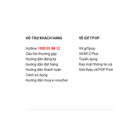
Ashima - Huỳnh Thúc Kháng
Số 17 Huỳnh Thúc Kháng, Quận Đống Đa, Hà Nội
Ashima - Hoàng Đạo Thúy
Tòa nhà UDIC N04 Hoàng Đạo Thúy, P. Trung Hòa, Q
HỖ TRỢ KHÁCH HÀNG
VỀ GIFTPOP
Ashima - Xuân Thủy
Hotline
1900 55 88 12
Về giftpop
Câu hỏi thường gặp
Số 93 Xuân Thủy, P. Thảo Điền, Quận 2, Hồ Chí Min
Về M12 Plus
Hướng dẫn đăng ký
Tuyển dụng
Hướng dẫn đặt hàng
Bảo mật thông tin cá
Ashima - Nguyễn Trãi
Hướng dẫn thanh toán
Giới thiệu về POP Poin
Số 331A Nguyễn Trãi, P. Nguyễn Cư Trinh, Quận 1, 
Cách sử dụng
Hướng dẫn mua e-voucher
Chixmax - Lotte Võ Chí Công
Số 323-7, Tầng 3, Tòa nhà Lotte Mall, số 272 đườn
Quận Tây Hồ, Hà Nội
Gogi House - KNG Mall Phú Mỹ Vũng Tàu