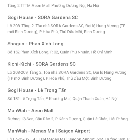
Tầng 2 TTTM Aeon Mall, Phường Dương Nội, Hà Nội
Gogi House - SORA Gardens SC
Lô 208, Tầng 2 ,Tòa nhà SORA Gardens SC, Đại lộ Hùng Vương (TP
mới Bình Dương), P. Hòa Phú, Thủ Dầu Một, Bình Dương
Shogun - Phan Xích Long
Số 152 Phan Xích Long, P. 02, Quận Phú Nhuận, Hồ Chí Minh
Kichi-Kichi - SORA Gardens SC
Lô 208-209, Tầng 2 ,Tòa nhà SORA Gardens SC, Đại lộ Hùng Vương
(TP mới Bình Dương), P. Hòa Phú, Thủ Dầu Một, Bình Dương
Gogi House - Lê Trọng Tấn
Số 182 Lê Trọng Tấn, P. Khương Mai, Quận Thanh Xuân, Hà Nội
ManWah - Aeon Mall
Đường Hồ Sen, Cầu Rào 2, P. Kênh Dương, Quận Lê Chân, Hải Phòng
ManWah - Menas Mall Saigon Airport
Lô L4-05-06, L4 TTTM Menas Mall Saigon Airport, 60A Trường Sơn, P.