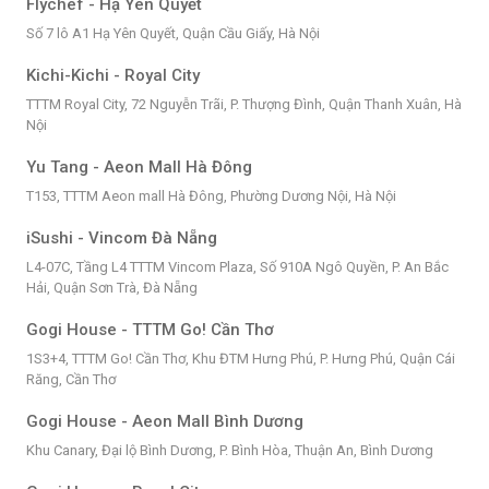
Flychef - Hạ Yên Quyết
Số 7 lô A1 Hạ Yên Quyết, Quận Cầu Giấy, Hà Nội
Kichi-Kichi - Royal City
TTTM Royal City, 72 Nguyễn Trãi, P. Thượng Đình, Quận Thanh Xuân, Hà
Nội
Yu Tang - Aeon Mall Hà Đông
T153, TTTM Aeon mall Hà Đông, Phường Dương Nội, Hà Nội
iSushi - Vincom Đà Nẵng
L4-07C, Tầng L4 TTTM Vincom Plaza, Số 910A Ngô Quyền, P. An Bắc
Hải, Quận Sơn Trà, Đà Nẵng
Gogi House - TTTM Go! Cần Thơ
1S3+4, TTTM Go! Cần Thơ, Khu ĐTM Hưng Phú, P. Hưng Phú, Quận Cái
Răng, Cần Thơ
Gogi House - Aeon Mall Bình Dương
Khu Canary, Đại lộ Bình Dương, P. Bình Hòa, Thuận An, Bình Dương