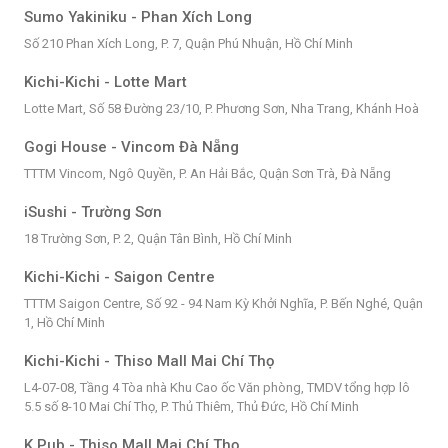
Sumo Yakiniku - Phan Xích Long
Số 210 Phan Xích Long, P. 7, Quận Phú Nhuận, Hồ Chí Minh
Kichi-Kichi - Lotte Mart
Lotte Mart, Số 58 Đường 23/10, P. Phương Sơn, Nha Trang, Khánh Hoà
Gogi House - Vincom Đà Nẵng
TTTM Vincom, Ngô Quyền, P. An Hải Bắc, Quận Sơn Trà, Đà Nẵng
iSushi - Trường Sơn
18 Trường Sơn, P. 2, Quận Tân Bình, Hồ Chí Minh
Kichi-Kichi - Saigon Centre
TTTM Saigon Centre, Số 92 - 94 Nam Kỳ Khởi Nghĩa, P. Bến Nghé, Quận
1, Hồ Chí Minh
Kichi-Kichi - Thiso Mall Mai Chí Thọ
L4-07-08, Tầng 4 Tòa nhà Khu Cao ốc Văn phòng, TMDV tổng hợp lô
5.5 số 8-10 Mai Chí Thọ, P. Thủ Thiêm, Thủ Đức, Hồ Chí Minh
K Pub - Thiso Mall Mai Chí Thọ