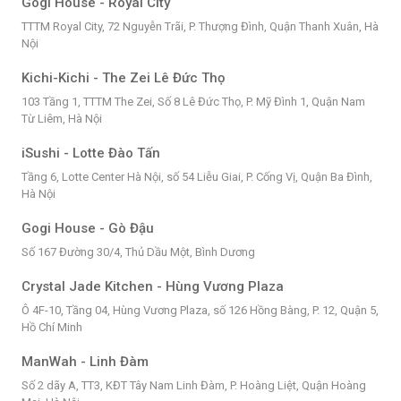
Gogi House - Royal City
TTTM Royal City, 72 Nguyễn Trãi, P. Thượng Đình, Quận Thanh Xuân, Hà
Nội
Kichi-Kichi - The Zei Lê Đức Thọ
103 Tầng 1, TTTM The Zei, Số 8 Lê Đức Thọ, P. Mỹ Đình 1, Quận Nam
Từ Liêm, Hà Nội
iSushi - Lotte Đào Tấn
Tầng 6, Lotte Center Hà Nội, số 54 Liễu Giai, P. Cống Vị, Quận Ba Đình,
Hà Nội
Gogi House - Gò Đậu
Số 167 Đường 30/4, Thủ Dầu Một, Bình Dương
Crystal Jade Kitchen - Hùng Vương Plaza
Ô 4F-10, Tầng 04, Hùng Vương Plaza, số 126 Hồng Bàng, P. 12, Quận 5,
Hồ Chí Minh
ManWah - Linh Đàm
Số 2 dãy A, TT3, KĐT Tây Nam Linh Đàm, P. Hoàng Liệt, Quận Hoàng