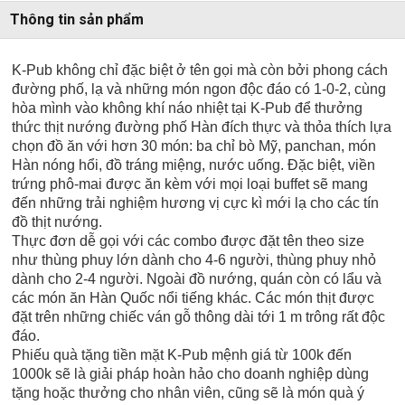
Thông tin sản phẩm
K-Pub không chỉ đặc biệt ở tên gọi mà còn bởi phong cách
đường phố, lạ và những món ngon độc đáo có 1-0-2, cùng
hòa mình vào không khí náo nhiệt tại K-Pub để thưởng
thức thịt nướng đường phố Hàn đích thực và thỏa thích lựa
chọn đồ ăn với hơn 30 món: ba chỉ bò Mỹ, panchan, món
Hàn nóng hổi, đồ tráng miệng, nước uống. Đặc biệt, viền
trứng phô-mai được ăn kèm với mọi loại buffet sẽ mang
đến những trải nghiệm hương vị cực kì mới lạ cho các tín
đồ thịt nướng.
Thực đơn dễ gọi với các combo được đặt tên theo size
như thùng phuy lớn dành cho 4-6 người, thùng phuy nhỏ
dành cho 2-4 người. Ngoài đồ nướng, quán còn có lẩu và
các món ăn Hàn Quốc nổi tiếng khác. Các món thịt được
đặt trên những chiếc ván gỗ thông dài tới 1 m trông rất độc
đáo.
Phiếu quà tặng tiền mặt K-Pub mệnh giá từ 100k đến
1000k sẽ là giải pháp hoàn hảo cho doanh nghiệp dùng
tặng hoặc thưởng cho nhân viên, cũng sẽ là món quà ý