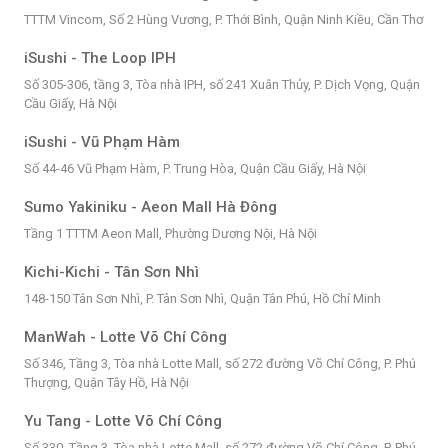
TTTM Vincom, Số 2 Hùng Vương, P. Thới Bình, Quận Ninh Kiều, Cần Thơ
iSushi - The Loop IPH
Số 305-306, tầng 3, Tòa nhà IPH, số 241 Xuân Thủy, P. Dịch Vọng, Quận
Cầu Giấy, Hà Nội
iSushi - Vũ Phạm Hàm
Số 44-46 Vũ Phạm Hàm, P. Trung Hòa, Quận Cầu Giấy, Hà Nội
Sumo Yakiniku - Aeon Mall Hà Đông
Tầng 1 TTTM Aeon Mall, Phường Dương Nội, Hà Nội
Kichi-Kichi - Tân Sơn Nhì
148-150 Tân Sơn Nhì, P. Tân Sơn Nhì, Quận Tân Phú, Hồ Chí Minh
ManWah - Lotte Võ Chí Công
Số 346, Tầng 3, Tòa nhà Lotte Mall, số 272 đường Võ Chí Công, P. Phú
Thượng, Quận Tây Hồ, Hà Nội
Yu Tang - Lotte Võ Chí Công
Số 330, Tầng 3, Tòa nhà Lotte Mall, số 272 đường Võ Chí Công, P. Phú