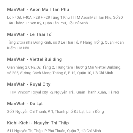
ManWah - Aeon Mall Tân Phú
Lô F40B, F40A, F28 + F29 Tầng 1 Khu TTTM AeonMall Tân Phú, Số 30
Tân Thắng, P. Sơn Kỳ, Quận Tân Phú, Hồ Chí Minh
ManWah - Lê Thái Tổ
Tầng 2 tòa nhà Đông Kinh, số 3 Lê Thái Tổ, P. Hàng Trống, Quận Hoàn
Kiếm, Hà Nội
ManWah - Viettel Building
Gian hàng 2.01-2.02, Tầng 2, Trung tâm Thương Mại Viettel Building,
số 285, đường Cách Mạng Tháng 8, P. 12, Quận 10, Hồ Chí Minh
ManWah - Royal City
TTTM Vincom Royal city, 72 Nguyễn Trãi, Quận Thanh Xuân, Hà Nội
ManWah - Đà Lạt
Số 3 Nguyễn Chí Thanh, P. 1, Thành phố Đà Lạt, Lâm Đồng
Kichi-Kichi - Nguyễn Thị Thập
511 Nguyễn Thị Thập, P. Phú Thuận, Quận 7, Hồ Chí Minh