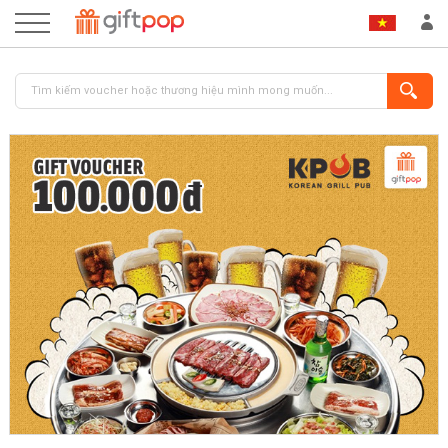
ĐĂNG NHẬP
ĐĂNG KÝ