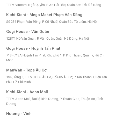
TTTM Vincom, Ngô Quyền, P. An Hải Bắc, Quận Sơn Trà, Đà Nẵng
Kichi-Kichi - Mega Maket Phạm Văn Đồng
Số 236 Phạm Văn Đồng, P. Cổ Nhuế, Quận Bắc Từ Liêm, Hà Nội
Gogi House - Văn Quán
12BT1 Hồ Văn Quán, P. Văn Quán, Quận Hà Đông, Hà Nội
Gogi House - Huỳnh Tấn Phát
713–713A Huỳnh Tấn Phát, Khu phố 1, P. Phú Thuận, Quận 7, Hồ Chí
Minh
ManWah - Tops Âu Cơ
1S5, Tầng 1,TTTM TOPS Âu Cơ, Số 685 Âu Cơ, P. Tân Thành, Quận Tân
Phú, Hồ Chí Minh
Kichi-Kichi - Aeon Mall
TTTM Aeon Mall, Đại lộ Bình Dương, P. Thuận Giao, Thuận An, Bình
Dương
Hutong - Vinh