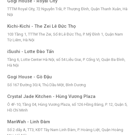
Gogi House - Royal City
TTTM Royal City, 72 Nguyễn Trãi, P. Thượng Đình, Quận Thanh Xuân, Hà
Nội
Kichi-Kichi - The Zei Lê Đức Thọ
103 Tầng 1, TTTM The Zei, Số 8 Lê Đức Thọ, P. Mỹ Đình 1, Quận Nam
Từ Liêm, Hà Nội
iSushi - Lotte Đào Tấn
Tầng 6, Lotte Center Hà Nội, số 54 Liễu Giai, P. Cống Vị, Quận Ba Đình,
Hà Nội
Gogi House - Gò Đậu
Số 167 Đường 30/4, Thủ Dầu Một, Bình Dương
Crystal Jade Kitchen - Hùng Vương Plaza
Ô 4F-10, Tầng 04, Hùng Vương Plaza, số 126 Hồng Bàng, P. 12, Quận 5,
Hồ Chí Minh
ManWah - Linh Đàm
Số 2 dãy A, TT3, KĐT Tây Nam Linh Đàm, P. Hoàng Liệt, Quận Hoàng