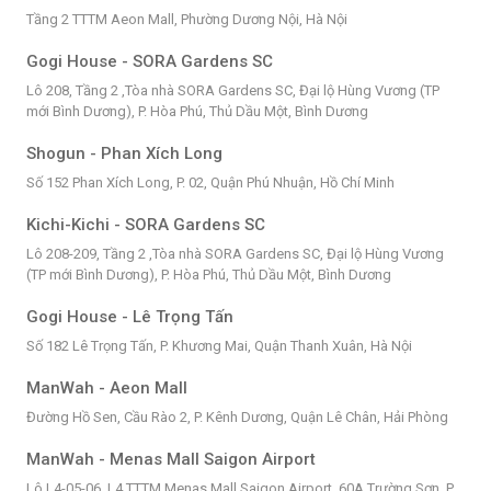
Tầng 2 TTTM Aeon Mall, Phường Dương Nội, Hà Nội
Gogi House - SORA Gardens SC
Lô 208, Tầng 2 ,Tòa nhà SORA Gardens SC, Đại lộ Hùng Vương (TP
mới Bình Dương), P. Hòa Phú, Thủ Dầu Một, Bình Dương
Shogun - Phan Xích Long
Số 152 Phan Xích Long, P. 02, Quận Phú Nhuận, Hồ Chí Minh
Kichi-Kichi - SORA Gardens SC
Lô 208-209, Tầng 2 ,Tòa nhà SORA Gardens SC, Đại lộ Hùng Vương
(TP mới Bình Dương), P. Hòa Phú, Thủ Dầu Một, Bình Dương
Gogi House - Lê Trọng Tấn
Số 182 Lê Trọng Tấn, P. Khương Mai, Quận Thanh Xuân, Hà Nội
ManWah - Aeon Mall
Đường Hồ Sen, Cầu Rào 2, P. Kênh Dương, Quận Lê Chân, Hải Phòng
ManWah - Menas Mall Saigon Airport
Lô L4-05-06, L4 TTTM Menas Mall Saigon Airport, 60A Trường Sơn, P.