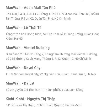
ManWah - Aeon Mall Tân Phú
Lô F40B, F40A, F28 + F29 Tầng 1 Khu TTTM AeonMall Tân Phú, Số 30
Tân Thắng, P. Sơn Kỳ, Quận Tân Phú, Hồ Chí Minh
ManWah - Lê Thái Tổ
Tầng 2 tòa nhà Đông Kinh, số 3 Lê Thái Tổ, P. Hàng Trống, Quận Hoàn
Kiếm, Hà Nội
ManWah - Viettel Building
Gian hàng 2.01-2.02, Tầng 2, Trung tâm Thương Mại Viettel Building,
số 285, đường Cách Mạng Tháng 8, P. 12, Quận 10, Hồ Chí Minh
ManWah - Royal City
TTTM Vincom Royal city, 72 Nguyễn Trãi, Quận Thanh Xuân, Hà Nội
ManWah - Đà Lạt
Số 3 Nguyễn Chí Thanh, P. 1, Thành phố Đà Lạt, Lâm Đồng
Kichi-Kichi - Nguyễn Thị Thập
511 Nguyễn Thị Thập, P. Phú Thuận, Quận 7, Hồ Chí Minh