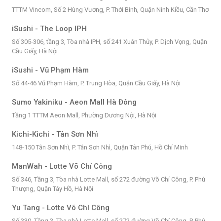
TTTM Vincom, Số 2 Hùng Vương, P. Thới Bình, Quận Ninh Kiều, Cần Thơ
iSushi - The Loop IPH
Số 305-306, tầng 3, Tòa nhà IPH, số 241 Xuân Thủy, P. Dịch Vọng, Quận
Cầu Giấy, Hà Nội
iSushi - Vũ Phạm Hàm
Số 44-46 Vũ Phạm Hàm, P. Trung Hòa, Quận Cầu Giấy, Hà Nội
Sumo Yakiniku - Aeon Mall Hà Đông
Tầng 1 TTTM Aeon Mall, Phường Dương Nội, Hà Nội
Kichi-Kichi - Tân Sơn Nhì
148-150 Tân Sơn Nhì, P. Tân Sơn Nhì, Quận Tân Phú, Hồ Chí Minh
ManWah - Lotte Võ Chí Công
Số 346, Tầng 3, Tòa nhà Lotte Mall, số 272 đường Võ Chí Công, P. Phú
Thượng, Quận Tây Hồ, Hà Nội
Yu Tang - Lotte Võ Chí Công
Số 330, Tầng 3, Tòa nhà Lotte Mall, số 272 đường Võ Chí Công, P. Phú