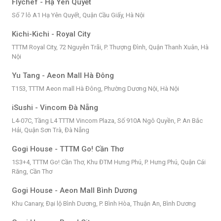
Flychef - Hạ Yên Quyết
Số 7 lô A1 Hạ Yên Quyết, Quận Cầu Giấy, Hà Nội
Kichi-Kichi - Royal City
TTTM Royal City, 72 Nguyễn Trãi, P. Thượng Đình, Quận Thanh Xuân, Hà
Nội
Yu Tang - Aeon Mall Hà Đông
T153, TTTM Aeon mall Hà Đông, Phường Dương Nội, Hà Nội
iSushi - Vincom Đà Nẵng
L4-07C, Tầng L4 TTTM Vincom Plaza, Số 910A Ngô Quyền, P. An Bắc
Hải, Quận Sơn Trà, Đà Nẵng
Gogi House - TTTM Go! Cần Thơ
1S3+4, TTTM Go! Cần Thơ, Khu ĐTM Hưng Phú, P. Hưng Phú, Quận Cái
Răng, Cần Thơ
Gogi House - Aeon Mall Bình Dương
Khu Canary, Đại lộ Bình Dương, P. Bình Hòa, Thuận An, Bình Dương