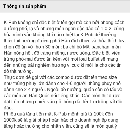
Thông tin sản phẩm
K-Pub không chỉ đặc biệt ở tên gọi mà còn bởi phong cách
đường phố, lạ và những món ngon độc đáo có 1-0-2, cùng
hòa mình vào không khí náo nhiệt tại K-Pub để thưởng
thức thịt nướng đường phố Hàn đích thực và thỏa thích lựa
chọn đồ ăn với hơn 30 món: ba chỉ bò Mỹ, panchan, món
Hàn nóng hổi, đồ tráng miệng, nước uống. Đặc biệt, viền
trứng phô-mai được ăn kèm với mọi loại buffet sẽ mang
đến những trải nghiệm hương vị cực kì mới lạ cho các tín
đồ thịt nướng.
Thực đơn dễ gọi với các combo được đặt tên theo size
như thùng phuy lớn dành cho 4-6 người, thùng phuy nhỏ
dành cho 2-4 người. Ngoài đồ nướng, quán còn có lẩu và
các món ăn Hàn Quốc nổi tiếng khác. Các món thịt được
đặt trên những chiếc ván gỗ thông dài tới 1 m trông rất độc
đáo.
Phiếu quà tặng tiền mặt K-Pub mệnh giá từ 100k đến
1000k sẽ là giải pháp hoàn hảo cho doanh nghiệp dùng
tặng hoặc thưởng cho nhân viên, cũng sẽ là món quà ý