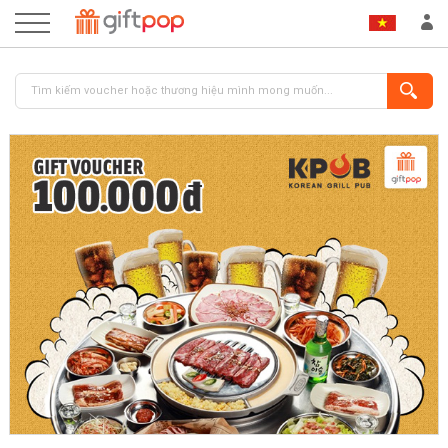
ĐĂNG NHẬP
ĐĂNG KÝ