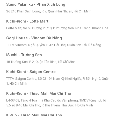
Sumo Yakiniku - Phan Xích Long
Số 210 Phan Xích Long, P. 7, Quận Phú Nhuận, Hồ Chí Minh
Kichi-Kichi - Lotte Mart
Lotte Mart, Số 58 Đường 23/10, P. Phương Sơn, Nha Trang, Khánh Hoà
Gogi House - Vincom Đà Nẵng
TTTM Vincom, Ngô Quyền, P. An Hải Bắc, Quận Sơn Trà, Đà Nẵng
iSushi - Trường Sơn
18 Trường Sơn, P. 2, Quận Tân Bình, Hồ Chí Minh
Kichi-Kichi - Saigon Centre
TTTM Saigon Centre, Số 92 - 94 Nam Kỳ Khởi Nghĩa, P. Bến Nghé, Quận
1, Hồ Chí Minh
Kichi-Kichi - Thiso Mall Mai Chí Thọ
L4-07-08, Tầng 4 Tòa nhà Khu Cao ốc Văn phòng, TMDV tổng hợp lô
5.5 số 8-10 Mai Chí Thọ, P. Thủ Thiêm, Thủ Đức, Hồ Chí Minh
K Pub - Thiso Mall Mai Chí Thọ