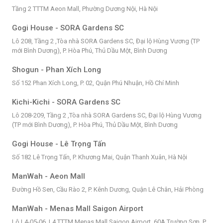
Tầng 2 TTTM Aeon Mall, Phường Dương Nội, Hà Nội
Gogi House - SORA Gardens SC
Lô 208, Tầng 2 ,Tòa nhà SORA Gardens SC, Đại lộ Hùng Vương (TP
mới Bình Dương), P. Hòa Phú, Thủ Dầu Một, Bình Dương
Shogun - Phan Xích Long
Số 152 Phan Xích Long, P. 02, Quận Phú Nhuận, Hồ Chí Minh
Kichi-Kichi - SORA Gardens SC
Lô 208-209, Tầng 2 ,Tòa nhà SORA Gardens SC, Đại lộ Hùng Vương
(TP mới Bình Dương), P. Hòa Phú, Thủ Dầu Một, Bình Dương
Gogi House - Lê Trọng Tấn
Số 182 Lê Trọng Tấn, P. Khương Mai, Quận Thanh Xuân, Hà Nội
ManWah - Aeon Mall
Đường Hồ Sen, Cầu Rào 2, P. Kênh Dương, Quận Lê Chân, Hải Phòng
ManWah - Menas Mall Saigon Airport
Lô L4-05-06, L4 TTTM Menas Mall Saigon Airport, 60A Trường Sơn, P.