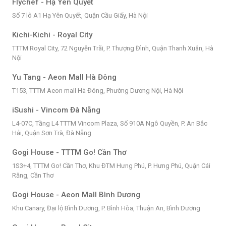
Flychef - Hạ Yên Quyết
Số 7 lô A1 Hạ Yên Quyết, Quận Cầu Giấy, Hà Nội
Kichi-Kichi - Royal City
TTTM Royal City, 72 Nguyễn Trãi, P. Thượng Đình, Quận Thanh Xuân, Hà
Nội
Yu Tang - Aeon Mall Hà Đông
T153, TTTM Aeon mall Hà Đông, Phường Dương Nội, Hà Nội
iSushi - Vincom Đà Nẵng
L4-07C, Tầng L4 TTTM Vincom Plaza, Số 910A Ngô Quyền, P. An Bắc
Hải, Quận Sơn Trà, Đà Nẵng
Gogi House - TTTM Go! Cần Thơ
1S3+4, TTTM Go! Cần Thơ, Khu ĐTM Hưng Phú, P. Hưng Phú, Quận Cái
Răng, Cần Thơ
Gogi House - Aeon Mall Bình Dương
Khu Canary, Đại lộ Bình Dương, P. Bình Hòa, Thuận An, Bình Dương