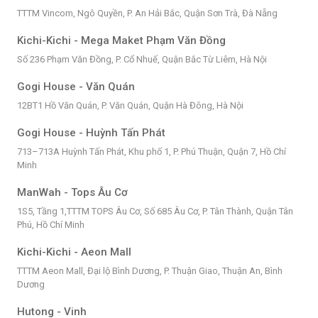
TTTM Vincom, Ngô Quyền, P. An Hải Bắc, Quận Sơn Trà, Đà Nẵng
Kichi-Kichi - Mega Maket Phạm Văn Đồng
Số 236 Phạm Văn Đồng, P. Cổ Nhuế, Quận Bắc Từ Liêm, Hà Nội
Gogi House - Văn Quán
12BT1 Hồ Văn Quán, P. Văn Quán, Quận Hà Đông, Hà Nội
Gogi House - Huỳnh Tấn Phát
713–713A Huỳnh Tấn Phát, Khu phố 1, P. Phú Thuận, Quận 7, Hồ Chí
Minh
ManWah - Tops Âu Cơ
1S5, Tầng 1,TTTM TOPS Âu Cơ, Số 685 Âu Cơ, P. Tân Thành, Quận Tân
Phú, Hồ Chí Minh
Kichi-Kichi - Aeon Mall
TTTM Aeon Mall, Đại lộ Bình Dương, P. Thuận Giao, Thuận An, Bình
Dương
Hutong - Vinh