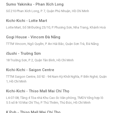
Sumo Yakiniku - Phan Xích Long
Số 210 Phan Xích Long, P. 7, Quận Phú Nhuận, Hồ Chí Minh
Kichi-Kichi - Lotte Mart
Lotte Mart, Số 58 Đường 23/10, P. Phương Sơn, Nha Trang, Khánh Hoà
Gogi House - Vincom Đà Nẵng
TTTM Vincom, Ngô Quyền, P. An Hải Bắc, Quận Sơn Trà, Đà Nẵng
iSushi - Trường Sơn
18 Trường Sơn, P. 2, Quận Tân Bình, Hồ Chí Minh
Kichi-Kichi - Saigon Centre
TTTM Saigon Centre, Số 92 - 94 Nam Kỳ Khởi Nghĩa, P. Bến Nghé, Quận
1, Hồ Chí Minh
Kichi-Kichi - Thiso Mall Mai Chí Thọ
L4-07-08, Tầng 4 Tòa nhà Khu Cao ốc Văn phòng, TMDV tổng hợp lô
5.5 số 8-10 Mai Chí Thọ, P. Thủ Thiêm, Thủ Đức, Hồ Chí Minh
K Pub - Thiso Mall Mai Chí Thọ