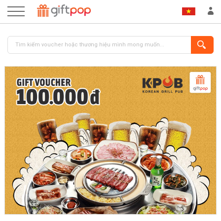
ĐĂNG NHẬP
ĐĂNG KÝ