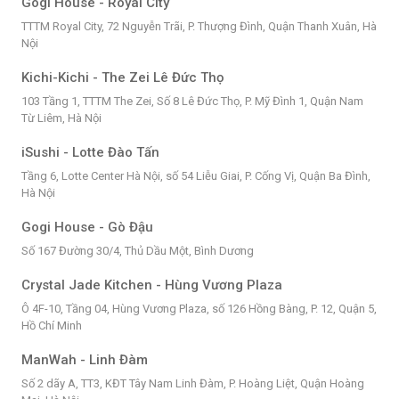
Gogi House - Royal City
TTTM Royal City, 72 Nguyễn Trãi, P. Thượng Đình, Quận Thanh Xuân, Hà
Nội
Kichi-Kichi - The Zei Lê Đức Thọ
103 Tầng 1, TTTM The Zei, Số 8 Lê Đức Thọ, P. Mỹ Đình 1, Quận Nam
Từ Liêm, Hà Nội
iSushi - Lotte Đào Tấn
Tầng 6, Lotte Center Hà Nội, số 54 Liễu Giai, P. Cống Vị, Quận Ba Đình,
Hà Nội
Gogi House - Gò Đậu
Số 167 Đường 30/4, Thủ Dầu Một, Bình Dương
Crystal Jade Kitchen - Hùng Vương Plaza
Ô 4F-10, Tầng 04, Hùng Vương Plaza, số 126 Hồng Bàng, P. 12, Quận 5,
Hồ Chí Minh
ManWah - Linh Đàm
Số 2 dãy A, TT3, KĐT Tây Nam Linh Đàm, P. Hoàng Liệt, Quận Hoàng