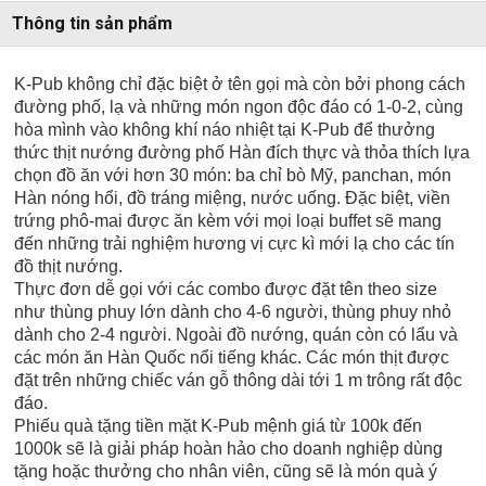
Thông tin sản phẩm
K-Pub không chỉ đặc biệt ở tên gọi mà còn bởi phong cách
đường phố, lạ và những món ngon độc đáo có 1-0-2, cùng
hòa mình vào không khí náo nhiệt tại K-Pub để thưởng
thức thịt nướng đường phố Hàn đích thực và thỏa thích lựa
chọn đồ ăn với hơn 30 món: ba chỉ bò Mỹ, panchan, món
Hàn nóng hổi, đồ tráng miệng, nước uống. Đặc biệt, viền
trứng phô-mai được ăn kèm với mọi loại buffet sẽ mang
đến những trải nghiệm hương vị cực kì mới lạ cho các tín
đồ thịt nướng.
Thực đơn dễ gọi với các combo được đặt tên theo size
như thùng phuy lớn dành cho 4-6 người, thùng phuy nhỏ
dành cho 2-4 người. Ngoài đồ nướng, quán còn có lẩu và
các món ăn Hàn Quốc nổi tiếng khác. Các món thịt được
đặt trên những chiếc ván gỗ thông dài tới 1 m trông rất độc
đáo.
Phiếu quà tặng tiền mặt K-Pub mệnh giá từ 100k đến
1000k sẽ là giải pháp hoàn hảo cho doanh nghiệp dùng
tặng hoặc thưởng cho nhân viên, cũng sẽ là món quà ý