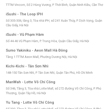
TTTM Vincom, Số 2 Hùng Vương, P. Thới Bình, Quận Ninh Kiều, Cần Thơ
iSushi - The Loop IPH
Số 305-306, tầng 3, Tòa nhà IPH, số 241 Xuân Thủy, P. Dịch Vọng, Quận
Cầu Giấy, Hà Nội
iSushi - Vũ Phạm Hàm
Số 44-46 Vũ Phạm Hàm, P. Trung Hòa, Quận Cầu Giấy, Hà Nội
Sumo Yakiniku - Aeon Mall Hà Đông
Tầng 1 TTTM Aeon Mall, Phường Dương Nội, Hà Nội
Kichi-Kichi - Tân Sơn Nhì
148-150 Tân Sơn Nhì, P. Tân Sơn Nhì, Quận Tân Phú, Hồ Chí Minh
ManWah - Lotte Võ Chí Công
Số 346, Tầng 3, Tòa nhà Lotte Mall, số 272 đường Võ Chí Công, P. Phú
Thượng, Quận Tây Hồ, Hà Nội
Yu Tang - Lotte Võ Chí Công
Số 330, Tầng 3, Tòa nhà Lotte Mall, số 272 đường Võ Chí Công, P. Phú