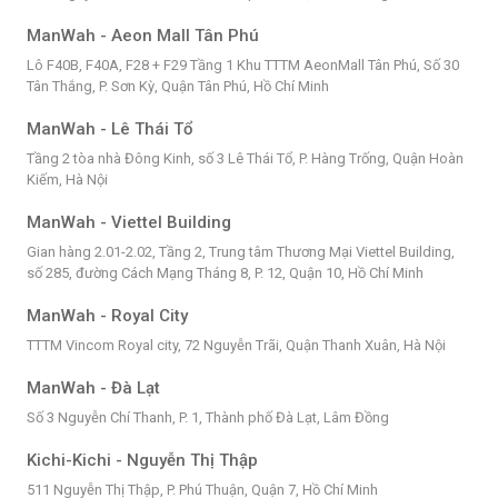
ManWah - Aeon Mall Tân Phú
Lô F40B, F40A, F28 + F29 Tầng 1 Khu TTTM AeonMall Tân Phú, Số 30
Tân Thắng, P. Sơn Kỳ, Quận Tân Phú, Hồ Chí Minh
ManWah - Lê Thái Tổ
Tầng 2 tòa nhà Đông Kinh, số 3 Lê Thái Tổ, P. Hàng Trống, Quận Hoàn
Kiếm, Hà Nội
ManWah - Viettel Building
Gian hàng 2.01-2.02, Tầng 2, Trung tâm Thương Mại Viettel Building,
số 285, đường Cách Mạng Tháng 8, P. 12, Quận 10, Hồ Chí Minh
ManWah - Royal City
TTTM Vincom Royal city, 72 Nguyễn Trãi, Quận Thanh Xuân, Hà Nội
ManWah - Đà Lạt
Số 3 Nguyễn Chí Thanh, P. 1, Thành phố Đà Lạt, Lâm Đồng
Kichi-Kichi - Nguyễn Thị Thập
511 Nguyễn Thị Thập, P. Phú Thuận, Quận 7, Hồ Chí Minh