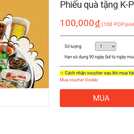
Phiếu quà tặng K-
100,000
đ
(100 POP
poi
Số lượng
Hạn sử dụng
90 ngày (kể từ ngày mu
☞ Cách nhận voucher sau khi mua hà
Mua voucher Dookki
MUA