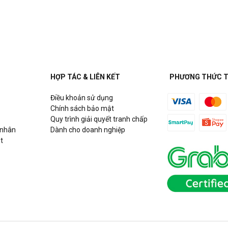
uận Cầu Giấy, Hà Nội
HỢP TÁC & LIÊN KẾT
PHƯƠNG THỨC 
Điều khoản sử dụng
h
Chính sách bảo mật
Quy trình giải quyết tranh chấp
 nhân
Dành cho doanh nghiệp
t
Hồ Chí Minh
g Võ Chí Công, P. Phú Thượng,