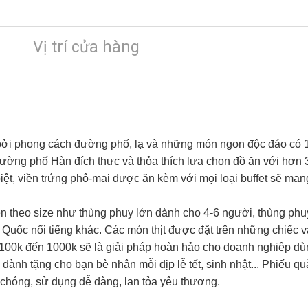
Vị trí cửa hàng
 bởi phong cách đường phố, lạ và những món ngon độc đáo có 1
 đường phố Hàn đích thực và thỏa thích lựa chọn đồ ăn với hơn
iệt, viền trứng phô-mai được ăn kèm với mọi loại buffet sẽ ma
n theo size như thùng phuy lớn dành cho 4-6 người, thùng phu
uốc nổi tiếng khác. Các món thịt được đặt trên những chiếc ván
 100k đến 1000k sẽ là giải pháp hoàn hảo cho doanh nghiệp dù
 dành tặng cho bạn bè nhân mỗi dịp lễ tết, sinh nhật... Phiếu q
chóng, sử dụng dễ dàng, lan tỏa yêu thương.