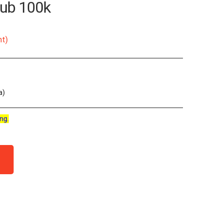
Pub 100k
nt)
a)
ng.