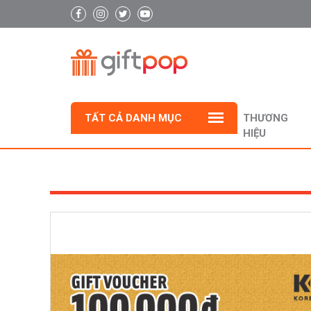
TẤT CẢ DANH MỤC
THƯƠNG
HIỆU