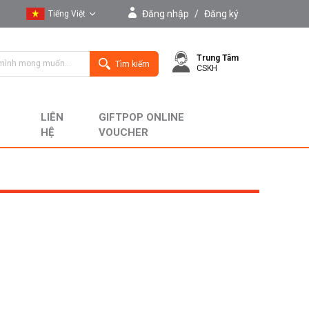
Đăng nhập
/
Đăng ký
Tiếng Việt
Tiếng Việt
Trung Tâm
English
Tìm kiếm
CSKH
LIÊN
GIFTPOP ONLINE
HỆ
VOUCHER