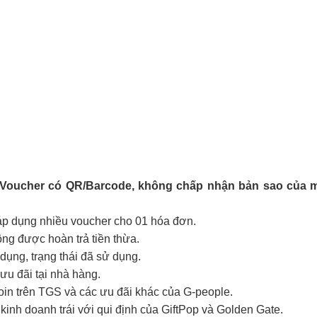
-Voucher có QR/Barcode, không chấp nhận bản sao của m
 áp dụng nhiều voucher cho 01 hóa đơn.
hông được hoàn trả tiền thừa.
ụng, trạng thái đã sử dụng.
ưu đãi tại nhà hàng.
coin trên TGS và các ưu đãi khác của G-people.
kinh doanh trái với qui định của GiftPop và Golden Gate.