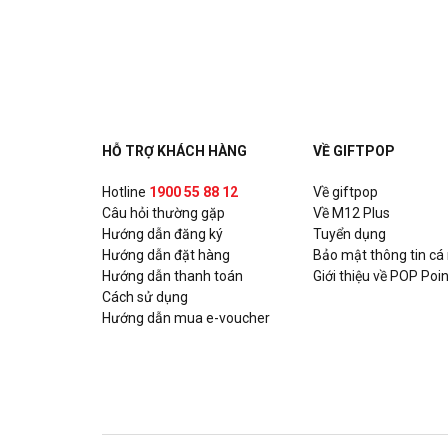
Ashima - Huỳnh Thúc Kháng
Số 17 Huỳnh Thúc Kháng, Quận Đống Đa, Hà Nội
Ashima - Hoàng Đạo Thúy
Tòa nhà UDIC N04 Hoàng Đạo Thúy, P. Trung Hòa, Q
HỖ TRỢ KHÁCH HÀNG
VỀ GIFTPOP
Ashima - Xuân Thủy
Hotline
1900 55 88 12
Về giftpop
Câu hỏi thường gặp
Số 93 Xuân Thủy, P. Thảo Điền, Quận 2, Hồ Chí Min
Về M12 Plus
Hướng dẫn đăng ký
Tuyển dụng
Hướng dẫn đặt hàng
Bảo mật thông tin cá
Ashima - Nguyễn Trãi
Hướng dẫn thanh toán
Giới thiệu về POP Poin
Số 331A Nguyễn Trãi, P. Nguyễn Cư Trinh, Quận 1, 
Cách sử dụng
Hướng dẫn mua e-voucher
Chixmax - Lotte Võ Chí Công
Số 323-7, Tầng 3, Tòa nhà Lotte Mall, số 272 đườn
Quận Tây Hồ, Hà Nội
Gogi House - KNG Mall Phú Mỹ Vũng Tàu