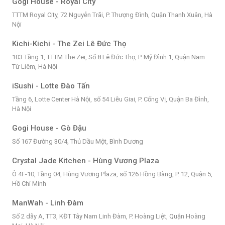
Gogi House - Royal City
TTTM Royal City, 72 Nguyễn Trãi, P. Thượng Đình, Quận Thanh Xuân, Hà
Nội
Kichi-Kichi - The Zei Lê Đức Thọ
103 Tầng 1, TTTM The Zei, Số 8 Lê Đức Thọ, P. Mỹ Đình 1, Quận Nam
Từ Liêm, Hà Nội
iSushi - Lotte Đào Tấn
Tầng 6, Lotte Center Hà Nội, số 54 Liễu Giai, P. Cống Vị, Quận Ba Đình,
Hà Nội
Gogi House - Gò Đậu
Số 167 Đường 30/4, Thủ Dầu Một, Bình Dương
Crystal Jade Kitchen - Hùng Vương Plaza
Ô 4F-10, Tầng 04, Hùng Vương Plaza, số 126 Hồng Bàng, P. 12, Quận 5,
Hồ Chí Minh
ManWah - Linh Đàm
Số 2 dãy A, TT3, KĐT Tây Nam Linh Đàm, P. Hoàng Liệt, Quận Hoàng