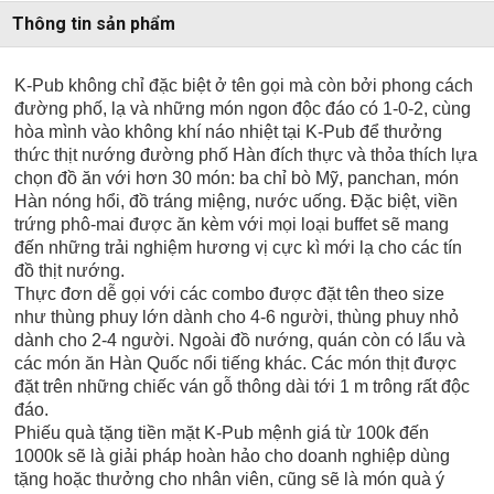
Thông tin sản phẩm
K-Pub không chỉ đặc biệt ở tên gọi mà còn bởi phong cách
đường phố, lạ và những món ngon độc đáo có 1-0-2, cùng
hòa mình vào không khí náo nhiệt tại K-Pub để thưởng
thức thịt nướng đường phố Hàn đích thực và thỏa thích lựa
chọn đồ ăn với hơn 30 món: ba chỉ bò Mỹ, panchan, món
Hàn nóng hổi, đồ tráng miệng, nước uống. Đặc biệt, viền
trứng phô-mai được ăn kèm với mọi loại buffet sẽ mang
đến những trải nghiệm hương vị cực kì mới lạ cho các tín
đồ thịt nướng.
Thực đơn dễ gọi với các combo được đặt tên theo size
như thùng phuy lớn dành cho 4-6 người, thùng phuy nhỏ
dành cho 2-4 người. Ngoài đồ nướng, quán còn có lẩu và
các món ăn Hàn Quốc nổi tiếng khác. Các món thịt được
đặt trên những chiếc ván gỗ thông dài tới 1 m trông rất độc
đáo.
Phiếu quà tặng tiền mặt K-Pub mệnh giá từ 100k đến
1000k sẽ là giải pháp hoàn hảo cho doanh nghiệp dùng
tặng hoặc thưởng cho nhân viên, cũng sẽ là món quà ý