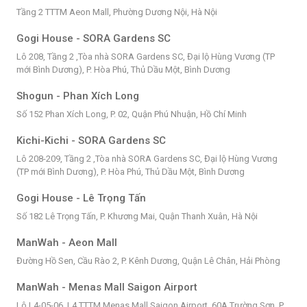
Tầng 2 TTTM Aeon Mall, Phường Dương Nội, Hà Nội
Gogi House - SORA Gardens SC
Lô 208, Tầng 2 ,Tòa nhà SORA Gardens SC, Đại lộ Hùng Vương (TP
mới Bình Dương), P. Hòa Phú, Thủ Dầu Một, Bình Dương
Shogun - Phan Xích Long
Số 152 Phan Xích Long, P. 02, Quận Phú Nhuận, Hồ Chí Minh
Kichi-Kichi - SORA Gardens SC
Lô 208-209, Tầng 2 ,Tòa nhà SORA Gardens SC, Đại lộ Hùng Vương
(TP mới Bình Dương), P. Hòa Phú, Thủ Dầu Một, Bình Dương
Gogi House - Lê Trọng Tấn
Số 182 Lê Trọng Tấn, P. Khương Mai, Quận Thanh Xuân, Hà Nội
ManWah - Aeon Mall
Đường Hồ Sen, Cầu Rào 2, P. Kênh Dương, Quận Lê Chân, Hải Phòng
ManWah - Menas Mall Saigon Airport
Lô L4-05-06, L4 TTTM Menas Mall Saigon Airport, 60A Trường Sơn, P.