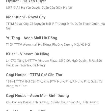
Flychef - Hạ Yên Quyết
Số 7 lô A1 Hạ Yên Quyết, Quận Cầu Giấy, Hà Nội
Kichi-Kichi - Royal City
TTTM Royal City, 72 Nguyễn Trãi, P. Thượng Đình, Quận Thanh Xuân, Hà
Nội
Yu Tang - Aeon Mall Hà Đông
T153, TTTM Aeon mall Hà Đông, Phường Dương Nội, Hà Nội
iSushi - Vincom Đà Nẵng
L4-07C, Tầng L4 TTTM Vincom Plaza, Số 910A Ngô Quyền, P. An Bắc
Hải, Quận Sơn Trà, Đà Nẵng
Gogi House - TTTM Go! Cần Thơ
1S3+4, TTTM Go! Cần Thơ, Khu ĐTM Hưng Phú, P. Hưng Phú, Quận Cái
Răng, Cần Thơ
Gogi House - Aeon Mall Bình Dương
Khu Canary, Đại lộ Bình Dương, P. Bình Hòa, Thuận An, Bình Dương