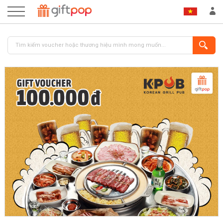
ĐĂNG NHẬP
ĐĂNG KÝ