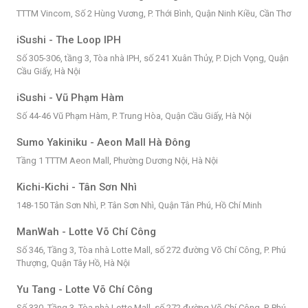
TTTM Vincom, Số 2 Hùng Vương, P. Thới Bình, Quận Ninh Kiều, Cần Thơ
iSushi - The Loop IPH
Số 305-306, tầng 3, Tòa nhà IPH, số 241 Xuân Thủy, P. Dịch Vọng, Quận
Cầu Giấy, Hà Nội
iSushi - Vũ Phạm Hàm
Số 44-46 Vũ Phạm Hàm, P. Trung Hòa, Quận Cầu Giấy, Hà Nội
Sumo Yakiniku - Aeon Mall Hà Đông
Tầng 1 TTTM Aeon Mall, Phường Dương Nội, Hà Nội
Kichi-Kichi - Tân Sơn Nhì
148-150 Tân Sơn Nhì, P. Tân Sơn Nhì, Quận Tân Phú, Hồ Chí Minh
ManWah - Lotte Võ Chí Công
Số 346, Tầng 3, Tòa nhà Lotte Mall, số 272 đường Võ Chí Công, P. Phú
Thượng, Quận Tây Hồ, Hà Nội
Yu Tang - Lotte Võ Chí Công
Số 330, Tầng 3, Tòa nhà Lotte Mall, số 272 đường Võ Chí Công, P. Phú