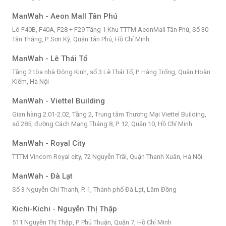
ManWah - Aeon Mall Tân Phú
Lô F40B, F40A, F28 + F29 Tầng 1 Khu TTTM AeonMall Tân Phú, Số 30
Tân Thắng, P. Sơn Kỳ, Quận Tân Phú, Hồ Chí Minh
ManWah - Lê Thái Tổ
Tầng 2 tòa nhà Đông Kinh, số 3 Lê Thái Tổ, P. Hàng Trống, Quận Hoàn
Kiếm, Hà Nội
ManWah - Viettel Building
Gian hàng 2.01-2.02, Tầng 2, Trung tâm Thương Mại Viettel Building,
số 285, đường Cách Mạng Tháng 8, P. 12, Quận 10, Hồ Chí Minh
ManWah - Royal City
TTTM Vincom Royal city, 72 Nguyễn Trãi, Quận Thanh Xuân, Hà Nội
ManWah - Đà Lạt
Số 3 Nguyễn Chí Thanh, P. 1, Thành phố Đà Lạt, Lâm Đồng
Kichi-Kichi - Nguyễn Thị Thập
511 Nguyễn Thị Thập, P. Phú Thuận, Quận 7, Hồ Chí Minh