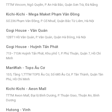
TTTM Vincom, Ngô Quyền, P. An Hải Bắc, Quận Sơn Trà, Đà Nẵng
Kichi-Kichi - Mega Maket Phạm Văn Đồng
Số 236 Phạm Văn Đồng, P. Cổ Nhuế, Quận Bắc Từ Liêm, Hà Nội
Gogi House - Văn Quán
12BT1 Hồ Văn Quán, P. Văn Quán, Quận Hà Đông, Hà Nội
Gogi House - Huỳnh Tấn Phát
713–713A Huỳnh Tấn Phát, Khu phố 1, P. Phú Thuận, Quận 7, Hồ Chí
Minh
ManWah - Tops Âu Cơ
1S5, Tầng 1,TTTM TOPS Âu Cơ, Số 685 Âu Cơ, P. Tân Thành, Quận Tân
Phú, Hồ Chí Minh
Kichi-Kichi - Aeon Mall
TTTM Aeon Mall, Đại lộ Bình Dương, P. Thuận Giao, Thuận An, Bình
Dương
Hutong - Vinh