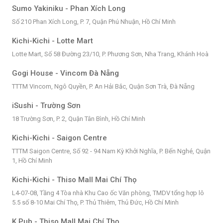
Sumo Yakiniku - Phan Xích Long
Số 210 Phan Xích Long, P. 7, Quận Phú Nhuận, Hồ Chí Minh
Kichi-Kichi - Lotte Mart
Lotte Mart, Số 58 Đường 23/10, P. Phương Sơn, Nha Trang, Khánh Hoà
Gogi House - Vincom Đà Nẵng
TTTM Vincom, Ngô Quyền, P. An Hải Bắc, Quận Sơn Trà, Đà Nẵng
iSushi - Trường Sơn
18 Trường Sơn, P. 2, Quận Tân Bình, Hồ Chí Minh
Kichi-Kichi - Saigon Centre
TTTM Saigon Centre, Số 92 - 94 Nam Kỳ Khởi Nghĩa, P. Bến Nghé, Quận
1, Hồ Chí Minh
Kichi-Kichi - Thiso Mall Mai Chí Thọ
L4-07-08, Tầng 4 Tòa nhà Khu Cao ốc Văn phòng, TMDV tổng hợp lô
5.5 số 8-10 Mai Chí Thọ, P. Thủ Thiêm, Thủ Đức, Hồ Chí Minh
K Pub - Thiso Mall Mai Chí Thọ