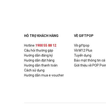
Ashima - Huỳnh Thúc Kháng
Số 17 Huỳnh Thúc Kháng, Quận Đống Đa, Hà Nội
Ashima - Hoàng Đạo Thúy
Tòa nhà UDIC N04 Hoàng Đạo Thúy, P. Trung Hòa, Q
HỖ TRỢ KHÁCH HÀNG
VỀ GIFTPOP
Ashima - Xuân Thủy
Hotline
1900 55 88 12
Về giftpop
Câu hỏi thường gặp
Số 93 Xuân Thủy, P. Thảo Điền, Quận 2, Hồ Chí Min
Về M12 Plus
Hướng dẫn đăng ký
Tuyển dụng
Hướng dẫn đặt hàng
Bảo mật thông tin cá
Ashima - Nguyễn Trãi
Hướng dẫn thanh toán
Giới thiệu về POP Poin
Số 331A Nguyễn Trãi, P. Nguyễn Cư Trinh, Quận 1, 
Cách sử dụng
Hướng dẫn mua e-voucher
Chixmax - Lotte Võ Chí Công
Số 323-7, Tầng 3, Tòa nhà Lotte Mall, số 272 đườn
Quận Tây Hồ, Hà Nội
Gogi House - KNG Mall Phú Mỹ Vũng Tàu