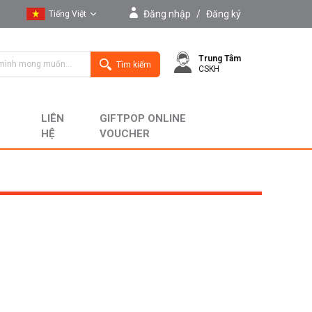
Đăng nhập
/
Đăng ký
Tiếng Việt
Tiếng Việt
Trung Tâm
English
Tìm kiếm
CSKH
LIÊN
GIFTPOP ONLINE
HỆ
VOUCHER