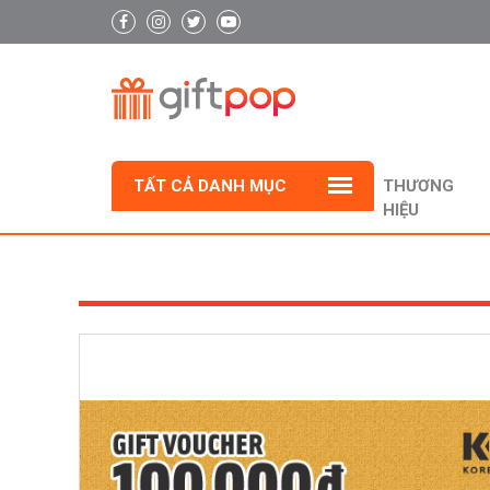
TẤT CẢ DANH MỤC
THƯƠNG
HIỆU