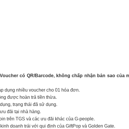
-Voucher có QR/Barcode, không chấp nhận bản sao của m
 áp dụng nhiều voucher cho 01 hóa đơn.
hông được hoàn trả tiền thừa.
ụng, trạng thái đã sử dụng.
ưu đãi tại nhà hàng.
coin trên TGS và các ưu đãi khác của G-people.
kinh doanh trái với qui định của GiftPop và Golden Gate.