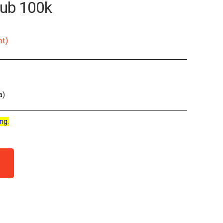
Pub 100k
nt)
a)
ng.