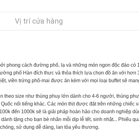
Vị trí cửa hàng
 bởi phong cách đường phố, lạ và những món ngon độc đáo có 1
 đường phố Hàn đích thực và thỏa thích lựa chọn đồ ăn với hơn
iệt, viền trứng phô-mai được ăn kèm với mọi loại buffet sẽ ma
n theo size như thùng phuy lớn dành cho 4-6 người, thùng phu
uốc nổi tiếng khác. Các món thịt được đặt trên những chiếc ván
 100k đến 1000k sẽ là giải pháp hoàn hảo cho doanh nghiệp dù
 dành tặng cho bạn bè nhân mỗi dịp lễ tết, sinh nhật... Phiếu q
chóng, sử dụng dễ dàng, lan tỏa yêu thương.