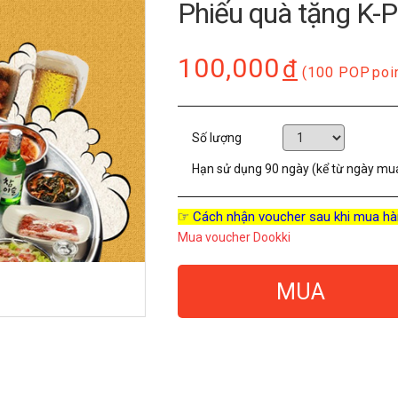
Phiếu quà tặng K-
100,000
đ
(100 POP
poi
Số lượng
Hạn sử dụng
90 ngày (kể từ ngày mu
☞ Cách nhận voucher sau khi mua hà
Mua voucher Dookki
MUA