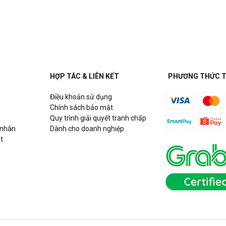
uận Cầu Giấy, Hà Nội
HỢP TÁC & LIÊN KẾT
PHƯƠNG THỨC 
Điều khoản sử dụng
h
Chính sách bảo mật
Quy trình giải quyết tranh chấp
 nhân
Dành cho doanh nghiệp
t
Hồ Chí Minh
g Võ Chí Công, P. Phú Thượng,