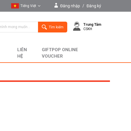
Đăng nhập
/
Đăng ký
Tiếng Việt
Tiếng Việt
Trung Tâm
English
Tìm kiếm
CSKH
LIÊN
GIFTPOP ONLINE
HỆ
VOUCHER