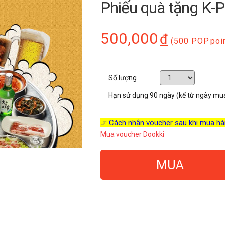
Phiếu quà tặng K-
500,000
đ
(500 POP
poi
Số lượng
Hạn sử dụng
90 ngày (kể từ ngày mu
☞ Cách nhận voucher sau khi mua hà
Mua voucher Dookki
MUA