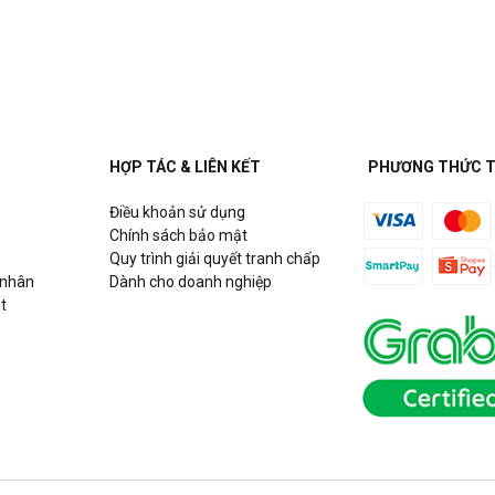
uận Cầu Giấy, Hà Nội
HỢP TÁC & LIÊN KẾT
PHƯƠNG THỨC 
Điều khoản sử dụng
h
Chính sách bảo mật
Quy trình giải quyết tranh chấp
 nhân
Dành cho doanh nghiệp
t
Hồ Chí Minh
g Võ Chí Công, P. Phú Thượng,