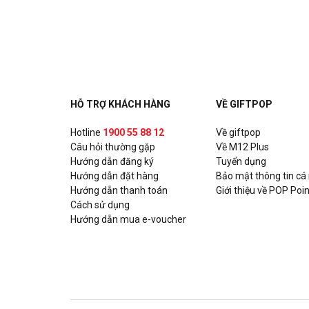
Ashima - Huỳnh Thúc Kháng
Số 17 Huỳnh Thúc Kháng, Quận Đống Đa, Hà Nội
Ashima - Hoàng Đạo Thúy
Tòa nhà UDIC N04 Hoàng Đạo Thúy, P. Trung Hòa, Q
HỖ TRỢ KHÁCH HÀNG
VỀ GIFTPOP
Ashima - Xuân Thủy
Hotline
1900 55 88 12
Về giftpop
Câu hỏi thường gặp
Số 93 Xuân Thủy, P. Thảo Điền, Quận 2, Hồ Chí Min
Về M12 Plus
Hướng dẫn đăng ký
Tuyển dụng
Hướng dẫn đặt hàng
Bảo mật thông tin cá
Ashima - Nguyễn Trãi
Hướng dẫn thanh toán
Giới thiệu về POP Poin
Số 331A Nguyễn Trãi, P. Nguyễn Cư Trinh, Quận 1, 
Cách sử dụng
Hướng dẫn mua e-voucher
Chixmax - Lotte Võ Chí Công
Số 323-7, Tầng 3, Tòa nhà Lotte Mall, số 272 đườn
Quận Tây Hồ, Hà Nội
Gogi House - KNG Mall Phú Mỹ Vũng Tàu