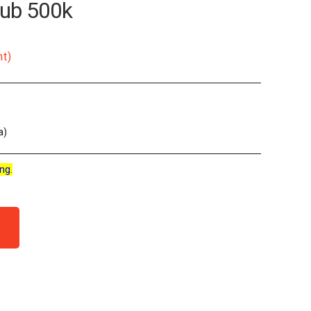
Pub 500k
nt)
a)
ng.