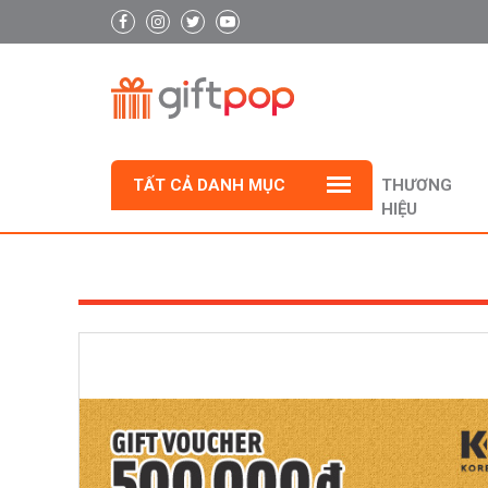
TẤT CẢ DANH MỤC
THƯƠNG
HIỆU