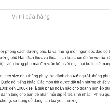
Vị trí cửa hàng
 bởi phong cách đường phố, lạ và những món ngon độc đáo có 1
 đường phố Hàn đích thực và thỏa thích lựa chọn đồ ăn với hơn
iệt, viền trứng phô-mai được ăn kèm với mọi loại buffet sẽ ma
n theo size như thùng phuy lớn dành cho 4-6 người, thùng phu
uốc nổi tiếng khác. Các món thịt được đặt trên những chiếc ván
 100k đến 1000k sẽ là giải pháp hoàn hảo cho doanh nghiệp dù
 dành tặng cho bạn bè nhân mỗi dịp lễ tết, sinh nhật... Phiếu q
chóng, sử dụng dễ dàng, lan tỏa yêu thương.