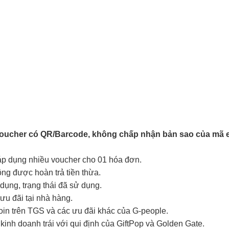
Voucher có QR/Barcode, không chấp nhận bản sao của mã e
 áp dụng nhiều voucher cho 01 hóa đơn.
hông được hoàn trả tiền thừa.
ụng, trạng thái đã sử dụng.
ưu đãi tại nhà hàng.
coin trên TGS và các ưu đãi khác của G-people.
kinh doanh trái với qui định của GiftPop và Golden Gate.