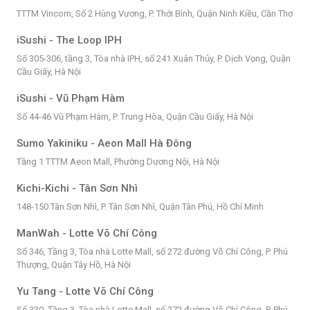
TTTM Vincom, Số 2 Hùng Vương, P. Thới Bình, Quận Ninh Kiều, Cần Thơ
iSushi - The Loop IPH
Số 305-306, tầng 3, Tòa nhà IPH, số 241 Xuân Thủy, P. Dịch Vọng, Quận
Cầu Giấy, Hà Nội
iSushi - Vũ Phạm Hàm
Số 44-46 Vũ Phạm Hàm, P. Trung Hòa, Quận Cầu Giấy, Hà Nội
Sumo Yakiniku - Aeon Mall Hà Đông
Tầng 1 TTTM Aeon Mall, Phường Dương Nội, Hà Nội
Kichi-Kichi - Tân Sơn Nhì
148-150 Tân Sơn Nhì, P. Tân Sơn Nhì, Quận Tân Phú, Hồ Chí Minh
ManWah - Lotte Võ Chí Công
Số 346, Tầng 3, Tòa nhà Lotte Mall, số 272 đường Võ Chí Công, P. Phú
Thượng, Quận Tây Hồ, Hà Nội
Yu Tang - Lotte Võ Chí Công
Số 330, Tầng 3, Tòa nhà Lotte Mall, số 272 đường Võ Chí Công, P. Phú