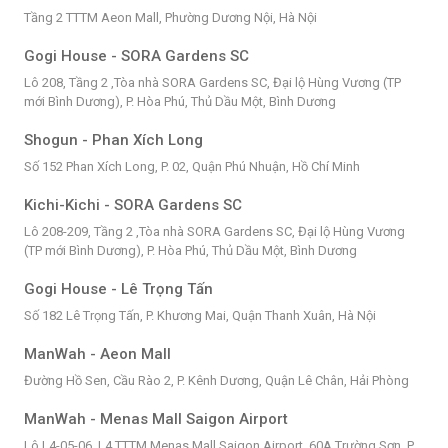
Tầng 2 TTTM Aeon Mall, Phường Dương Nội, Hà Nội
Gogi House - SORA Gardens SC
Lô 208, Tầng 2 ,Tòa nhà SORA Gardens SC, Đại lộ Hùng Vương (TP
mới Bình Dương), P. Hòa Phú, Thủ Dầu Một, Bình Dương
Shogun - Phan Xích Long
Số 152 Phan Xích Long, P. 02, Quận Phú Nhuận, Hồ Chí Minh
Kichi-Kichi - SORA Gardens SC
Lô 208-209, Tầng 2 ,Tòa nhà SORA Gardens SC, Đại lộ Hùng Vương
(TP mới Bình Dương), P. Hòa Phú, Thủ Dầu Một, Bình Dương
Gogi House - Lê Trọng Tấn
Số 182 Lê Trọng Tấn, P. Khương Mai, Quận Thanh Xuân, Hà Nội
ManWah - Aeon Mall
Đường Hồ Sen, Cầu Rào 2, P. Kênh Dương, Quận Lê Chân, Hải Phòng
ManWah - Menas Mall Saigon Airport
Lô L4-05-06, L4 TTTM Menas Mall Saigon Airport, 60A Trường Sơn, P.