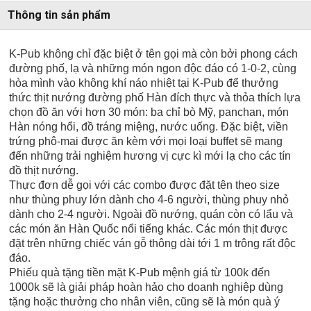
Thông tin sản phẩm
K-Pub không chỉ đặc biệt ở tên gọi mà còn bởi phong cách
đường phố, lạ và những món ngon độc đáo có 1-0-2, cùng
hòa mình vào không khí náo nhiệt tại K-Pub để thưởng
thức thịt nướng đường phố Hàn đích thực và thỏa thích lựa
chọn đồ ăn với hơn 30 món: ba chỉ bò Mỹ, panchan, món
Hàn nóng hổi, đồ tráng miệng, nước uống. Đặc biệt, viền
trứng phô-mai được ăn kèm với mọi loại buffet sẽ mang
đến những trải nghiệm hương vị cực kì mới lạ cho các tín
đồ thịt nướng.
Thực đơn dễ gọi với các combo được đặt tên theo size
như thùng phuy lớn dành cho 4-6 người, thùng phuy nhỏ
dành cho 2-4 người. Ngoài đồ nướng, quán còn có lẩu và
các món ăn Hàn Quốc nổi tiếng khác. Các món thịt được
đặt trên những chiếc ván gỗ thông dài tới 1 m trông rất độc
đáo.
Phiếu quà tặng tiền mặt K-Pub mệnh giá từ 100k đến
1000k sẽ là giải pháp hoàn hảo cho doanh nghiệp dùng
tặng hoặc thưởng cho nhân viên, cũng sẽ là món quà ý