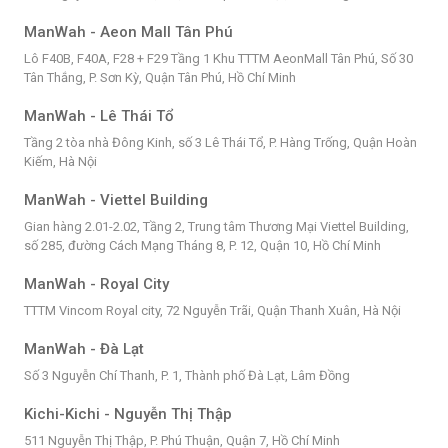
ManWah - Aeon Mall Tân Phú
Lô F40B, F40A, F28 + F29 Tầng 1 Khu TTTM AeonMall Tân Phú, Số 30
Tân Thắng, P. Sơn Kỳ, Quận Tân Phú, Hồ Chí Minh
ManWah - Lê Thái Tổ
Tầng 2 tòa nhà Đông Kinh, số 3 Lê Thái Tổ, P. Hàng Trống, Quận Hoàn
Kiếm, Hà Nội
ManWah - Viettel Building
Gian hàng 2.01-2.02, Tầng 2, Trung tâm Thương Mại Viettel Building,
số 285, đường Cách Mạng Tháng 8, P. 12, Quận 10, Hồ Chí Minh
ManWah - Royal City
TTTM Vincom Royal city, 72 Nguyễn Trãi, Quận Thanh Xuân, Hà Nội
ManWah - Đà Lạt
Số 3 Nguyễn Chí Thanh, P. 1, Thành phố Đà Lạt, Lâm Đồng
Kichi-Kichi - Nguyễn Thị Thập
511 Nguyễn Thị Thập, P. Phú Thuận, Quận 7, Hồ Chí Minh