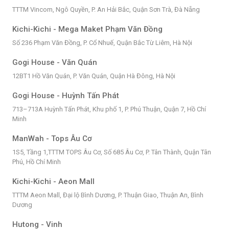
TTTM Vincom, Ngô Quyền, P. An Hải Bắc, Quận Sơn Trà, Đà Nẵng
Kichi-Kichi - Mega Maket Phạm Văn Đồng
Số 236 Phạm Văn Đồng, P. Cổ Nhuế, Quận Bắc Từ Liêm, Hà Nội
Gogi House - Văn Quán
12BT1 Hồ Văn Quán, P. Văn Quán, Quận Hà Đông, Hà Nội
Gogi House - Huỳnh Tấn Phát
713–713A Huỳnh Tấn Phát, Khu phố 1, P. Phú Thuận, Quận 7, Hồ Chí
Minh
ManWah - Tops Âu Cơ
1S5, Tầng 1,TTTM TOPS Âu Cơ, Số 685 Âu Cơ, P. Tân Thành, Quận Tân
Phú, Hồ Chí Minh
Kichi-Kichi - Aeon Mall
TTTM Aeon Mall, Đại lộ Bình Dương, P. Thuận Giao, Thuận An, Bình
Dương
Hutong - Vinh