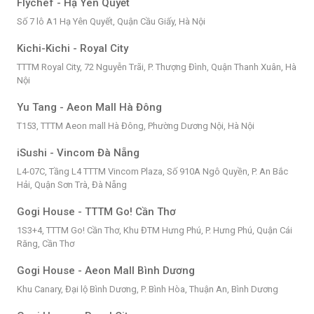
Flychef - Hạ Yên Quyết
Số 7 lô A1 Hạ Yên Quyết, Quận Cầu Giấy, Hà Nội
Kichi-Kichi - Royal City
TTTM Royal City, 72 Nguyễn Trãi, P. Thượng Đình, Quận Thanh Xuân, Hà
Nội
Yu Tang - Aeon Mall Hà Đông
T153, TTTM Aeon mall Hà Đông, Phường Dương Nội, Hà Nội
iSushi - Vincom Đà Nẵng
L4-07C, Tầng L4 TTTM Vincom Plaza, Số 910A Ngô Quyền, P. An Bắc
Hải, Quận Sơn Trà, Đà Nẵng
Gogi House - TTTM Go! Cần Thơ
1S3+4, TTTM Go! Cần Thơ, Khu ĐTM Hưng Phú, P. Hưng Phú, Quận Cái
Răng, Cần Thơ
Gogi House - Aeon Mall Bình Dương
Khu Canary, Đại lộ Bình Dương, P. Bình Hòa, Thuận An, Bình Dương