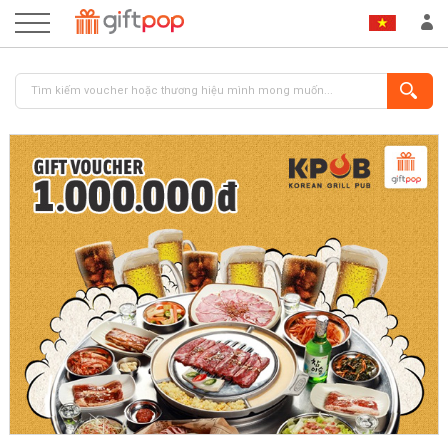
ĐĂNG NHẬP
ĐĂNG KÝ