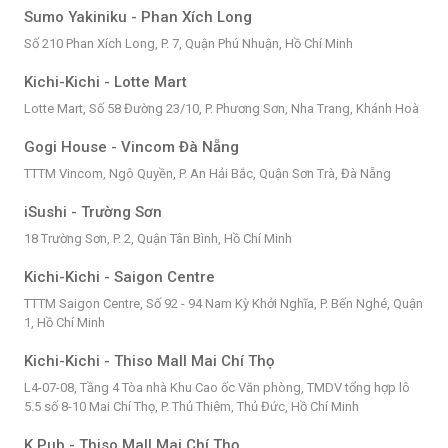
Sumo Yakiniku - Phan Xích Long
Số 210 Phan Xích Long, P. 7, Quận Phú Nhuận, Hồ Chí Minh
Kichi-Kichi - Lotte Mart
Lotte Mart, Số 58 Đường 23/10, P. Phương Sơn, Nha Trang, Khánh Hoà
Gogi House - Vincom Đà Nẵng
TTTM Vincom, Ngô Quyền, P. An Hải Bắc, Quận Sơn Trà, Đà Nẵng
iSushi - Trường Sơn
18 Trường Sơn, P. 2, Quận Tân Bình, Hồ Chí Minh
Kichi-Kichi - Saigon Centre
TTTM Saigon Centre, Số 92 - 94 Nam Kỳ Khởi Nghĩa, P. Bến Nghé, Quận
1, Hồ Chí Minh
Kichi-Kichi - Thiso Mall Mai Chí Thọ
L4-07-08, Tầng 4 Tòa nhà Khu Cao ốc Văn phòng, TMDV tổng hợp lô
5.5 số 8-10 Mai Chí Thọ, P. Thủ Thiêm, Thủ Đức, Hồ Chí Minh
K Pub - Thiso Mall Mai Chí Thọ