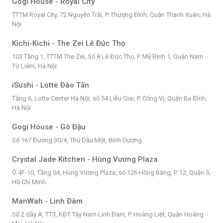
Gogi House - Royal City
TTTM Royal City, 72 Nguyễn Trãi, P. Thượng Đình, Quận Thanh Xuân, Hà
Nội
Kichi-Kichi - The Zei Lê Đức Thọ
103 Tầng 1, TTTM The Zei, Số 8 Lê Đức Thọ, P. Mỹ Đình 1, Quận Nam
Từ Liêm, Hà Nội
iSushi - Lotte Đào Tấn
Tầng 6, Lotte Center Hà Nội, số 54 Liễu Giai, P. Cống Vị, Quận Ba Đình,
Hà Nội
Gogi House - Gò Đậu
Số 167 Đường 30/4, Thủ Dầu Một, Bình Dương
Crystal Jade Kitchen - Hùng Vương Plaza
Ô 4F-10, Tầng 04, Hùng Vương Plaza, số 126 Hồng Bàng, P. 12, Quận 5,
Hồ Chí Minh
ManWah - Linh Đàm
Số 2 dãy A, TT3, KĐT Tây Nam Linh Đàm, P. Hoàng Liệt, Quận Hoàng