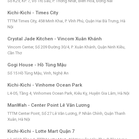
Số K29, KP. 7, Võ Thị Sáu, P. Thống Nhất, Biên Hòa, Đồng Nai
Kichi-Kichi - Times City
TTTM Times City, 458 Minh Khai, P. Vĩnh Phú, Quận Hai Bà Trưng, Hà
Nội
Crystal Jade Kitchen - Vincom Xuân Khánh
Vincom Center, Số 209 Đường 30/4, P. Xuân Khánh, Quận Ninh Kiều,
Cần Thơ
Gogi House - Hồ Tùng Mậu
Số 15 Hồ Tùng Mậu, Vinh, Nghệ An
Kichi-Kichi - Vinhome Ocean Park
L4-05, Tầng 4, Vinhomes Ocean Park, Kiêu Kỵ, Huyện Gia Lâm, Hà Nội
ManWah - Center Point Lê Văn Lương
TTTM Center Point, Số 27 Lê Văn Lương, P. Nhân Chính, Quận Thanh
Xuân, Hà Nội
Kichi-Kichi - Lotte Mart Quận 7