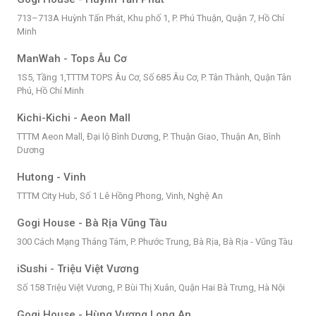
713–713A Huỳnh Tấn Phát, Khu phố 1, P. Phú Thuận, Quận 7, Hồ Chí
Minh
ManWah - Tops Âu Cơ
1S5, Tầng 1,TTTM TOPS Âu Cơ, Số 685 Âu Cơ, P. Tân Thành, Quận Tân
Phú, Hồ Chí Minh
Kichi-Kichi - Aeon Mall
TTTM Aeon Mall, Đại lộ Bình Dương, P. Thuận Giao, Thuận An, Bình
Dương
Hutong - Vinh
TTTM City Hub, Số 1 Lê Hồng Phong, Vinh, Nghệ An
Gogi House - Bà Rịa Vũng Tàu
300 Cách Mạng Tháng Tám, P. Phước Trung, Bà Rịa, Bà Rịa - Vũng Tàu
iSushi - Triệu Việt Vương
Số 158 Triệu Việt Vương, P. Bùi Thị Xuân, Quận Hai Bà Trưng, Hà Nội
Gogi House - Hùng Vương Long An