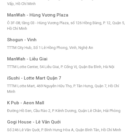
Vấp, Hồ Chí Minh
ManWah - Hùng Vương Plaza
Ô 3F-08, tầng 03 - Hùng Vương Plaza, số 126 Hồng Bàng, P. 12, Quận 5,
Hồ Chí Minh
Shogun - Vinh
TTTM City Hub, Số 1 Lê Hồng Phong, Vinh, Nghệ An
ManWah - Liễu Giai
TTTM Lotte Center, 54 Liễu Giai, P. Cống Vị, Quận Ba Đình, Hà Nội
iSushi - Lotte Mart Quận 7
TTTM Lotte Mart, 469 Nguyễn Hữu Thọ, P. Tân Hưng, Quận 7, Hồ Chí
Minh
K Pub - Aeon Mall
Đường Hồ Sen, Cầu Rào 2, P. Kênh Dương, Quận Lê Chân, Hải Phòng
Gogi House - Lê Văn Quới
Số 246 Lê Văn Quới, P. Bình Hưng Hòa A, Quận Bình Tân, Hồ Chí Minh