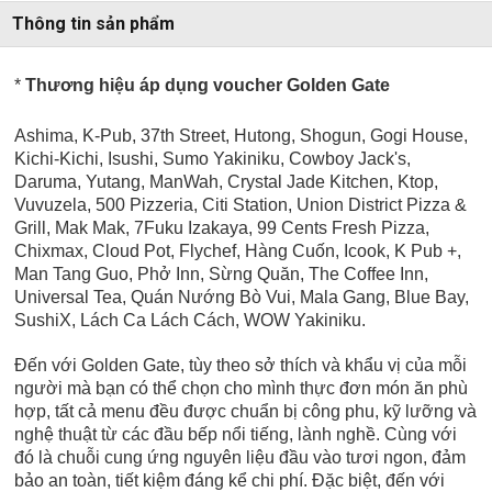
Thông tin sản phẩm
*
Thương hiệu áp dụng voucher Golden Gate
Ashima, K-Pub, 37th Street, Hutong, Shogun, Gogi House,
Kichi-Kichi, Isushi, Sumo Yakiniku, Cowboy Jack's,
Daruma, Yutang, ManWah, Crystal Jade Kitchen, Ktop,
Vuvuzela, 500 Pizzeria, Citi Station, Union District Pizza &
Grill, Mak Mak, 7Fuku Izakaya, 99 Cents Fresh Pizza,
Chixmax, Cloud Pot, Flychef, Hàng Cuốn, Icook, K Pub +,
Man Tang Guo, Phở Inn, Sừng Quăn, The Coffee Inn,
Universal Tea,
Quán Nướng Bò Vui, Mala Gang, Blue Bay,
SushiX, Lách Ca Lách Cách, WOW Yakiniku.
Đến với Golden Gate, tùy theo sở thích và khẩu vị của mỗi
người mà bạn có thể chọn cho mình thực đơn món ăn phù
hợp, tất cả menu đều được chuẩn bị công phu, kỹ lưỡng và
nghệ thuật từ các đầu bếp nổi tiếng, lành nghề. Cùng với
đó là chuỗi cung ứng nguyên liệu đầu vào tươi ngon, đảm
bảo an toàn, tiết kiệm đáng kể chi phí. Đặc biệt, đến với