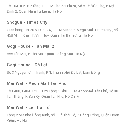
Lô 104-105-106 tầng 1 TTTM The Zei Plaza, Số 8 Lê Đức Thọ, P. Mỹ
Đình 2, Quận Nam Từ Liêm, Hà Nội
Shogun - Times City
Gian hàng TN-20 & DD9-24 , TTTM Vincom Mega Mall Times city , số
458 Minh Khai , P. Vĩnh Tuy, Quận Hai Bà Trưng, Hà Nội
Gogi House - Tân Mai 2
655 Tân Mai, P. Tân Mai, Quận Hoàng Mai, Hà Nội
Gogi House - Đà Lạt
Số 3 Nguyễn Chí Thanh, P. 1, Thành phố Đà Lạt, Lâm Đồng
ManWah - Aeon Mall Tân Phú
Lô F40B, F40A, F28 + F29 Tầng 1 Khu TTTM AeonMall Tân Phú, Số 30
Tân Thắng, P. Sơn Kỳ, Quận Tân Phú, Hồ Chí Minh
ManWah - Lê Thái Tổ
Tầng 2 tòa nhà Đông Kinh, số 3 Lê Thái Tổ, P. Hàng Trống, Quận Hoàn
Kiếm, Hà Nội