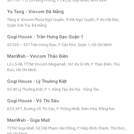
Số 110 - 112 Lê Hồng Phong, P. Lê Lợi, Quy Nhơn, Bình Định
Yu Tang - Vincom Đà Nẵng
Tầng 4, Vincom Plaza Ngô Quyền, 910A Ngô Quyền, P. An Hải Bắc,
Quận Sơn Trà, Đà Nẵng
Gogi House - Trần Hưng Đạo Quận 1
Số 335 – 337 Trần Hưng Đạo, P. Cầu Kho, Quận 1, Hồ Chí Minh
ManWah - Vincom Thảo Điền
Lô L5-08, TTTM Vincom Megamall, 161 Xa lộ HN, P. Thảo Điền, Thủ
Đức, Hồ Chí Minh
Gogi House - Lý Thường Kiệt
Số 40 Lý Thường Kiệt, P. 1, Vũng Tàu, Bà Rịa - Vũng Tàu
Gogi House - Võ Thị Sáu
K29, KP7, Đường Võ Thị Sáu, P. Thống Nhất, Biên Hòa, Đồng Nai
ManWah - Giga Mall
TTTM Giga Mall, Số 240 Phạm Văn Đồng, P. Hiệp Bình Chánh, Thủ Đức,
Hồ Chí Minh