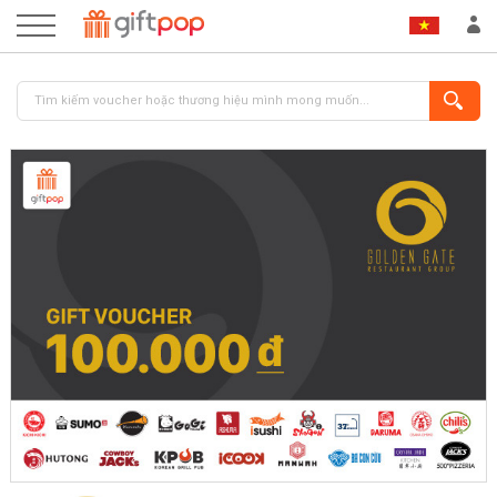
ĐĂNG NHẬP
ĐĂNG KÝ