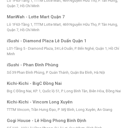
Lô 1F63-Tầng 1, TTTM Lotte Mart, 469 Nguyễn Hữu Thọ, P. Tân Hưng,
Quận 7, Hồ Chí Minh
ManWah - Lotte Mart Quận 7
Lô 1F63-Tầng 1, TTTM Lotte Mart, 469 Nguyễn Hữu Thọ, P. Tân Hưng,
Quận 7, Hồ Chí Minh
iSushi - Diamond Plaza Lê Duẩn Quận 1
L01-Tầng 5 - Diamond Plaza, 34 Lê Duẩn, P. Bến Nghé, Quận 1, Hồ Chí
Minh
iSushi - Phan Đình Phùng
Số 39 Phan Đình Phùng, P. Quán Thánh, Quận Ba Đình, Hà Nội
Kichi-Kichi - BigC Đồng Nai
Big C Đồng Nai, KP. 1, Quốc lộ 51, P. Long Bình Tân, Biên Hòa, Đồng Nai
Kichi-Kichi - Vincom Long Xuyên
TTTM Vincom, Trần Hưng Đạo, P .Mỹ Bình, Long Xuyên, An Giang
Gogi House - Lê Hồng Phong Bình Định