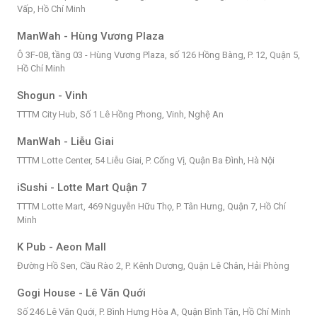
Vấp, Hồ Chí Minh
ManWah - Hùng Vương Plaza
Ô 3F-08, tầng 03 - Hùng Vương Plaza, số 126 Hồng Bàng, P. 12, Quận 5,
Hồ Chí Minh
Shogun - Vinh
TTTM City Hub, Số 1 Lê Hồng Phong, Vinh, Nghệ An
ManWah - Liễu Giai
TTTM Lotte Center, 54 Liễu Giai, P. Cống Vị, Quận Ba Đình, Hà Nội
iSushi - Lotte Mart Quận 7
TTTM Lotte Mart, 469 Nguyễn Hữu Thọ, P. Tân Hưng, Quận 7, Hồ Chí
Minh
K Pub - Aeon Mall
Đường Hồ Sen, Cầu Rào 2, P. Kênh Dương, Quận Lê Chân, Hải Phòng
Gogi House - Lê Văn Quới
Số 246 Lê Văn Quới, P. Bình Hưng Hòa A, Quận Bình Tân, Hồ Chí Minh