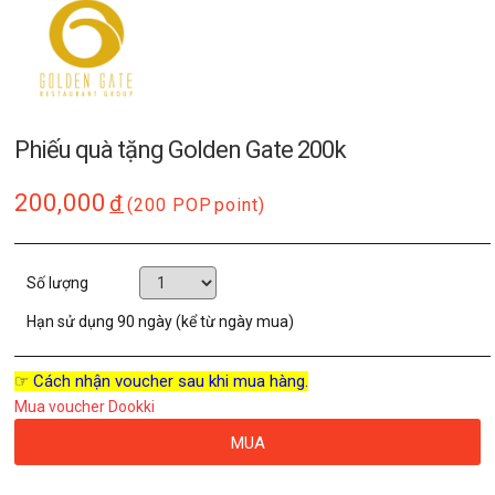
Phiếu quà tặng Golden Gate 200k
200,000
đ
(200 POP
point)
Số lượng
Hạn sử dụng
90 ngày (kể từ ngày mua)
☞ Cách nhận voucher sau khi mua hàng.
Mua voucher Dookki
MUA