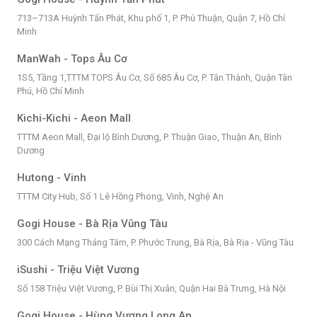
713–713A Huỳnh Tấn Phát, Khu phố 1, P. Phú Thuận, Quận 7, Hồ Chí
Minh
ManWah - Tops Âu Cơ
1S5, Tầng 1,TTTM TOPS Âu Cơ, Số 685 Âu Cơ, P. Tân Thành, Quận Tân
Phú, Hồ Chí Minh
Kichi-Kichi - Aeon Mall
TTTM Aeon Mall, Đại lộ Bình Dương, P. Thuận Giao, Thuận An, Bình
Dương
Hutong - Vinh
TTTM City Hub, Số 1 Lê Hồng Phong, Vinh, Nghệ An
Gogi House - Bà Rịa Vũng Tàu
300 Cách Mạng Tháng Tám, P. Phước Trung, Bà Rịa, Bà Rịa - Vũng Tàu
iSushi - Triệu Việt Vương
Số 158 Triệu Việt Vương, P. Bùi Thị Xuân, Quận Hai Bà Trưng, Hà Nội
Gogi House - Hùng Vương Long An