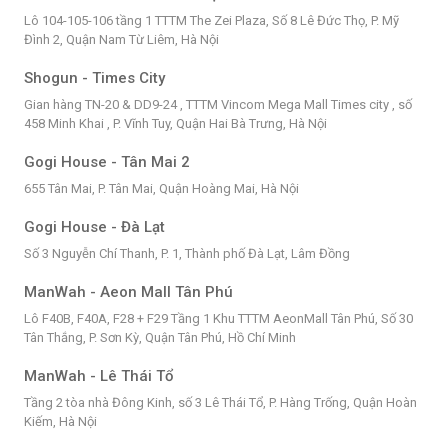
Lô 104-105-106 tầng 1 TTTM The Zei Plaza, Số 8 Lê Đức Thọ, P. Mỹ
Đình 2, Quận Nam Từ Liêm, Hà Nội
Shogun - Times City
Gian hàng TN-20 & DD9-24 , TTTM Vincom Mega Mall Times city , số
458 Minh Khai , P. Vĩnh Tuy, Quận Hai Bà Trưng, Hà Nội
Gogi House - Tân Mai 2
655 Tân Mai, P. Tân Mai, Quận Hoàng Mai, Hà Nội
Gogi House - Đà Lạt
Số 3 Nguyễn Chí Thanh, P. 1, Thành phố Đà Lạt, Lâm Đồng
ManWah - Aeon Mall Tân Phú
Lô F40B, F40A, F28 + F29 Tầng 1 Khu TTTM AeonMall Tân Phú, Số 30
Tân Thắng, P. Sơn Kỳ, Quận Tân Phú, Hồ Chí Minh
ManWah - Lê Thái Tổ
Tầng 2 tòa nhà Đông Kinh, số 3 Lê Thái Tổ, P. Hàng Trống, Quận Hoàn
Kiếm, Hà Nội