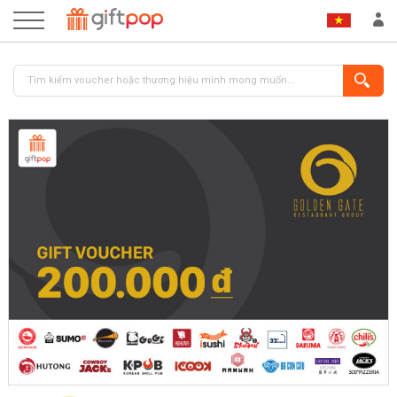
ĐĂNG NHẬP
ĐĂNG KÝ