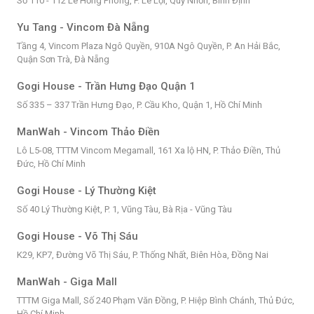
Số 110 - 112 Lê Hồng Phong, P. Lê Lợi, Quy Nhơn, Bình Định
Yu Tang - Vincom Đà Nẵng
Tầng 4, Vincom Plaza Ngô Quyền, 910A Ngô Quyền, P. An Hải Bắc,
Quận Sơn Trà, Đà Nẵng
Gogi House - Trần Hưng Đạo Quận 1
Số 335 – 337 Trần Hưng Đạo, P. Cầu Kho, Quận 1, Hồ Chí Minh
ManWah - Vincom Thảo Điền
Lô L5-08, TTTM Vincom Megamall, 161 Xa lộ HN, P. Thảo Điền, Thủ
Đức, Hồ Chí Minh
Gogi House - Lý Thường Kiệt
Số 40 Lý Thường Kiệt, P. 1, Vũng Tàu, Bà Rịa - Vũng Tàu
Gogi House - Võ Thị Sáu
K29, KP7, Đường Võ Thị Sáu, P. Thống Nhất, Biên Hòa, Đồng Nai
ManWah - Giga Mall
TTTM Giga Mall, Số 240 Phạm Văn Đồng, P. Hiệp Bình Chánh, Thủ Đức,
Hồ Chí Minh