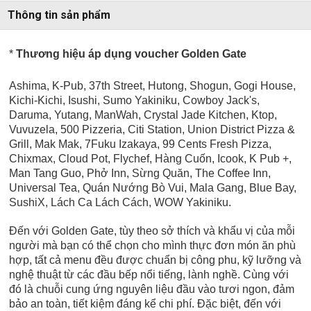
Thông tin sản phẩm
*
Thương hiệu áp dụng voucher Golden Gate
Ashima, K-Pub, 37th Street, Hutong, Shogun, Gogi House,
Kichi-Kichi, Isushi, Sumo Yakiniku, Cowboy Jack's,
Daruma, Yutang, ManWah, Crystal Jade Kitchen, Ktop,
Vuvuzela, 500 Pizzeria, Citi Station, Union District Pizza &
Grill, Mak Mak, 7Fuku Izakaya, 99 Cents Fresh Pizza,
Chixmax, Cloud Pot, Flychef, Hàng Cuốn, Icook, K Pub +,
Man Tang Guo, Phở Inn, Sừng Quăn, The Coffee Inn,
Universal Tea,
Quán Nướng Bò Vui, Mala Gang, Blue Bay,
SushiX, Lách Ca Lách Cách, WOW Yakiniku.
Đến với Golden Gate, tùy theo sở thích và khẩu vị của mỗi
người mà bạn có thể chọn cho mình thực đơn món ăn phù
hợp, tất cả menu đều được chuẩn bị công phu, kỹ lưỡng và
nghệ thuật từ các đầu bếp nổi tiếng, lành nghề. Cùng với
đó là chuỗi cung ứng nguyên liệu đầu vào tươi ngon, đảm
bảo an toàn, tiết kiệm đáng kể chi phí. Đặc biệt, đến với