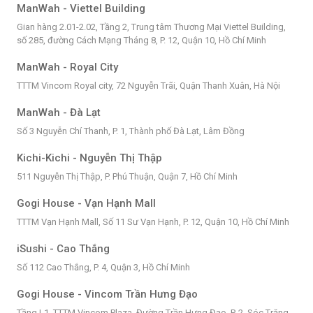
ManWah - Viettel Building
Gian hàng 2.01-2.02, Tầng 2, Trung tâm Thương Mại Viettel Building,
số 285, đường Cách Mạng Tháng 8, P. 12, Quận 10, Hồ Chí Minh
ManWah - Royal City
TTTM Vincom Royal city, 72 Nguyễn Trãi, Quận Thanh Xuân, Hà Nội
ManWah - Đà Lạt
Số 3 Nguyễn Chí Thanh, P. 1, Thành phố Đà Lạt, Lâm Đồng
Kichi-Kichi - Nguyễn Thị Thập
511 Nguyễn Thị Thập, P. Phú Thuận, Quận 7, Hồ Chí Minh
Gogi House - Vạn Hạnh Mall
TTTM Vạn Hạnh Mall, Số 11 Sư Vạn Hạnh, P. 12, Quận 10, Hồ Chí Minh
iSushi - Cao Thắng
Số 112 Cao Thắng, P. 4, Quận 3, Hồ Chí Minh
Gogi House - Vincom Trần Hưng Đạo
Tầng L1, TTTM Vincom Plaza, Đường Trần Hưng Đạo, P. 2, Sóc Trăng,