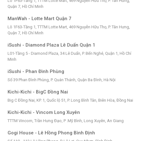
Lô 1F63-Tầng 1, TTTM Lotte Mart, 469 Nguyễn Hữu Thọ, P. Tân Hưng,
Quận 7, Hồ Chí Minh
ManWah - Lotte Mart Quận 7
Lô 1F63-Tầng 1, TTTM Lotte Mart, 469 Nguyễn Hữu Thọ, P. Tân Hưng,
Quận 7, Hồ Chí Minh
iSushi - Diamond Plaza Lê Duẩn Quận 1
L01-Tầng 5 - Diamond Plaza, 34 Lê Duẩn, P. Bến Nghé, Quận 1, Hồ Chí
Minh
iSushi - Phan Đình Phùng
Số 39 Phan Đình Phùng, P. Quán Thánh, Quận Ba Đình, Hà Nội
Kichi-Kichi - BigC Đồng Nai
Big C Đồng Nai, KP. 1, Quốc lộ 51, P. Long Bình Tân, Biên Hòa, Đồng Nai
Kichi-Kichi - Vincom Long Xuyên
TTTM Vincom, Trần Hưng Đạo, P .Mỹ Bình, Long Xuyên, An Giang
Gogi House - Lê Hồng Phong Bình Định