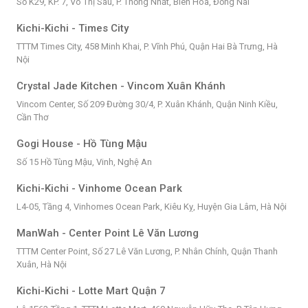
Số K29, KP. 7, Võ Thị Sáu, P. Thống Nhất, Biên Hòa, Đồng Nai
Kichi-Kichi - Times City
TTTM Times City, 458 Minh Khai, P. Vĩnh Phú, Quận Hai Bà Trưng, Hà
Nội
Crystal Jade Kitchen - Vincom Xuân Khánh
Vincom Center, Số 209 Đường 30/4, P. Xuân Khánh, Quận Ninh Kiều,
Cần Thơ
Gogi House - Hồ Tùng Mậu
Số 15 Hồ Tùng Mậu, Vinh, Nghệ An
Kichi-Kichi - Vinhome Ocean Park
L4-05, Tầng 4, Vinhomes Ocean Park, Kiêu Kỵ, Huyện Gia Lâm, Hà Nội
ManWah - Center Point Lê Văn Lương
TTTM Center Point, Số 27 Lê Văn Lương, P. Nhân Chính, Quận Thanh
Xuân, Hà Nội
Kichi-Kichi - Lotte Mart Quận 7