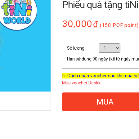
Phiếu quà tặng tiN
30,000
đ
(150 POP
point)
Số lượng
Hạn sử dụng
90 ngày (kể từ ngày mu
☞ Cách nhận voucher sau khi mua hà
Mua voucher Dookki
MUA