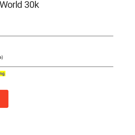
iWorld 30k
a)
ng.