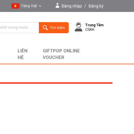
Đăng nhập
/
Đăng ký
Tiếng Việt
Tiếng Việt
Trung Tâm
English
Tìm kiếm
CSKH
LIÊN
GIFTPOP ONLINE
HỆ
VOUCHER