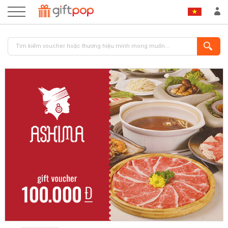
ĐĂNG NHẬP
ĐĂNG KÝ