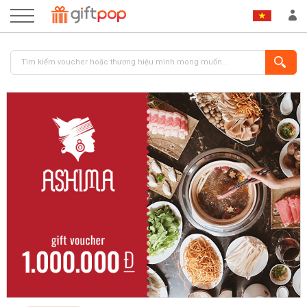
ĐĂNG NHẬP
ĐĂNG KÝ