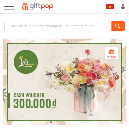
ĐĂNG NHẬP
ĐĂNG KÝ