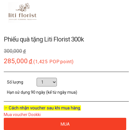
Phiếu quà tặng Liti Florist 300k
300,000
đ
285,000
đ
(1,425 POP
point)
Số lượng
Hạn sử dụng
90 ngày (kể từ ngày mua)
☞ Cách nhận voucher sau khi mua hàng.
Mua voucher Dookki
MUA