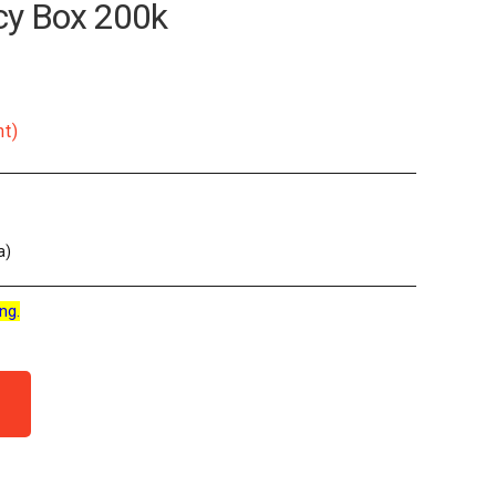
cy Box 200k
nt)
a)
ng.