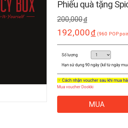
Phiếu quà tặng Spi
200,000
đ
192,000
đ
(960 POP
poi
Số lượng
Hạn sử dụng
90 ngày (kể từ ngày mu
☞ Cách nhận voucher sau khi mua hà
Mua voucher Dookki
MUA