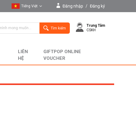
Đăng nhập
/
Đăng ký
Tiếng Việt
Tiếng Việt
Trung Tâm
English
Tìm kiếm
CSKH
LIÊN
GIFTPOP ONLINE
HỆ
VOUCHER