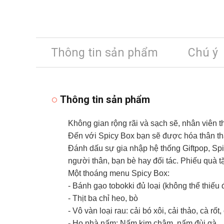
Thông tin sản phẩm
Chú ý
Thông tin sản phẩm
Không gian rộng rãi và sạch sẽ, nhân viên t
Đến với Spicy Box bạn sẽ được hóa thân thà
Đánh dấu sự gia nhập hệ thống Giftpop, Sp
người thân, bạn bè hay đối tác. Phiếu quà
Một thoáng menu Spicy Box:
- Bánh gạo tobokki đủ loại (không thể thiế
- Thịt ba chỉ heo, bò
- Vô vàn loại rau: cải bó xôi, cải thảo, cà rốt,
- Họ nhà nấm: Nấm kim châm, nấm đùi gà