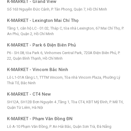
K-MARKET - Grand View
Số 163 Nguyễn Đức Cảnh, P. Tân Phong, Quận 7, Hồ Chí Minh
K-MARKET - Lexington Mai Chí Thọ
Tầng 1, căn hộ LC - 01.02, Tháp C, tòa nhà Lexington, 67 Mai Chí Thọ, P.
An Phú, Quận 2, Hồ Chí Minh
K-MARKET - Park 6 Điện Biên Phủ
P6 - SH.08, tòa Park 6, Vinhomes Central Park, 720A Điện Biên Phủ, P.
22, Quận Bình Thạnh, Hồ Chí Minh
K-MARKET - Vincom Bắc Ninh
Lô L1-01A tầng L1, TTTM Vincom, Tòa nhà Vincom Plaza, Phường Lý
Thái Tổ, Bắc Ninh
K-MARKET - CT4 New
SH12A, SH12B Đơn Nguyên 4 ,Tầng 1, Tòa CT4, KĐT Mỹ Đình, P. Mễ Trì,
Quận Từ Liêm, Hà Nội
K-MARKET - Phạm Văn Đồng ĐN
Lô A-10 Phạm Văn Đồng, P. An Hải Bắc, Quận Sơn Trà, Đà Nẵng