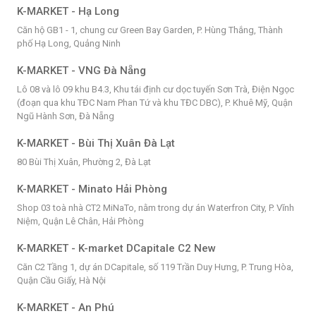
K-MARKET - Hạ Long
Căn hộ GB1 - 1, chung cư Green Bay Garden, P. Hùng Thắng, Thành
phố Hạ Long, Quảng Ninh
K-MARKET - VNG Đà Nẵng
Lô 08 và lô 09 khu B4.3, Khu tái định cư dọc tuyến Sơn Trà, Điện Ngọc
(đoạn qua khu TĐC Nam Phan Tứ và khu TĐC DBC), P. Khuê Mỹ, Quận
Ngũ Hành Sơn, Đà Nẵng
K-MARKET - Bùi Thị Xuân Đà Lạt
80 Bùi Thị Xuân, Phường 2, Đà Lạt
K-MARKET - Minato Hải Phòng
Shop 03 toà nhà CT2 MiNaTo, nằm trong dự án Waterfron City, P. Vĩnh
Niệm, Quận Lê Chân, Hải Phòng
K-MARKET - K-market DCapitale C2 New
Căn C2 Tầng 1, dự án DCapitale, số 119 Trần Duy Hưng, P. Trung Hòa,
Quận Cầu Giấy, Hà Nội
K-MARKET - An Phú