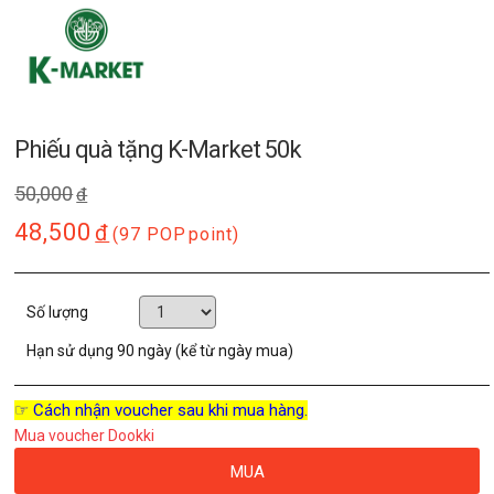
Phiếu quà tặng K-Market 50k
50,000
đ
48,500
đ
(97 POP
point)
Số lượng
Hạn sử dụng
90 ngày (kể từ ngày mua)
☞ Cách nhận voucher sau khi mua hàng.
Mua voucher Dookki
MUA