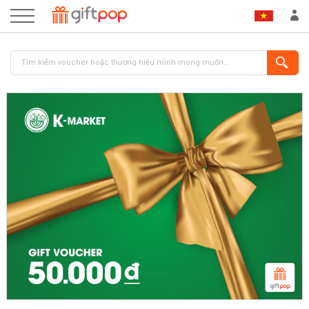
ĐĂNG NHẬP
ĐĂNG KÝ