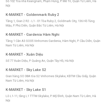
Số 102 Tòa nhà Keangnam, Phạm Hùng, P. Mễ Trì, Quận Từ Liêm, Hà
Nội
K-MARKET - Goldenmark Ruby 2
Tầng 1, Gian 2 R2 - L1 - 01 Tòa Ruby 2, Goldmark City, 136 Hồ Tùng
Mậu, P. Phú Diễn, Quận Bắc Từ Liêm, Hà Nội
K-MARKET - Gardenia Hàm Nghi
Tầng 1 Căn A3 SO05 Vinhomes Gardenia, Hàm Nghi, P. Cầu Diễn, Quận
Nam Từ Liêm, Hà Nội
K-MARKET - Xuân Diệu
Số 77 Xuân Diệu, P. Quảng An, Quận Tây Hồ, Hà Nội
K-MARKET - Sky Lake S2
Gian hàng SO 08A tòa S2 Vinhomes Skylake, KĐTM Cầu Giấy, Quận
Nam Từ Liêm, Hà Nội
K-MARKET - Sky Lake S1
Lô L1-11, tầng L1 TTTM Skylake, P. Mỹ Đình, Quận Nam Từ Liêm, Hà
Nội