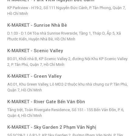
KP Parkview - H19-2, Số 111 Nguyễn Đức Cảnh, P. Tân Phong, Quận 7,
Hồ Chí Minh
K-MARKET - Sunrise Nhà Bè
D.1.03 - D.1.04 Tòa nhà Sunrise Riverside, Tầng 1, Tháp D, Ấp 5, Xã
Phước Kiển, Huyện Nhà Bè, Hồ Chí Minh
K-MARKET - Scenic Valley
B0.01, Khối nhà B, KP Scenic Valley 2, đường Nội Khu KP Scenic Valley
2, P. Tân Phú, Quận 7, Hồ Chí Minh
K-MARKET - Green Valley
A0.01, Khu Green Valley, Lô MD2-2 thuộc khu nhà chung cư P. Tân Phú,
Quận 7, Hồ Chí Minh
K-MARKET - River Gate Bến Vân Đồn
Tầng trệt, Toàn Rivergate Residence, Số 151 - 155 Bến Vân Đồn, P. 6,
Quận 4, Hồ Chí Minh
K-MARKET - Sky Garden 2 Phạm Văn Nghị
Số SC28-2, Lô R1-2, KP Sky Garden 2, Đường Phạm Văn Nghị, P. Tân