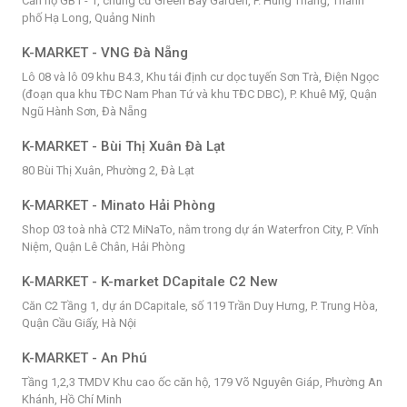
Căn hộ GB1 - 1, chung cư Green Bay Garden, P. Hùng Thắng, Thành
phố Hạ Long, Quảng Ninh
K-MARKET - VNG Đà Nẵng
Lô 08 và lô 09 khu B4.3, Khu tái định cư dọc tuyến Sơn Trà, Điện Ngọc
(đoạn qua khu TĐC Nam Phan Tứ và khu TĐC DBC), P. Khuê Mỹ, Quận
Ngũ Hành Sơn, Đà Nẵng
K-MARKET - Bùi Thị Xuân Đà Lạt
80 Bùi Thị Xuân, Phường 2, Đà Lạt
K-MARKET - Minato Hải Phòng
Shop 03 toà nhà CT2 MiNaTo, nằm trong dự án Waterfron City, P. Vĩnh
Niệm, Quận Lê Chân, Hải Phòng
K-MARKET - K-market DCapitale C2 New
Căn C2 Tầng 1, dự án DCapitale, số 119 Trần Duy Hưng, P. Trung Hòa,
Quận Cầu Giấy, Hà Nội
K-MARKET - An Phú
Tầng 1,2,3 TMDV Khu cao ốc căn hộ, 179 Võ Nguyên Giáp, Phường An
Khánh, Hồ Chí Minh