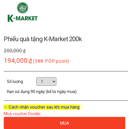
Phiếu quà tặng K-Market 200k
200,000
đ
194,000
đ
(388 POP
point)
Số lượng
Hạn sử dụng
90 ngày (kể từ ngày mua)
☞ Cách nhận voucher sau khi mua hàng.
Mua voucher Dookki
MUA