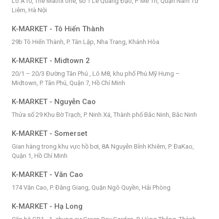
Lô A10, The Matrix one, số 1 Lê Quang Đạo, P. Mễ Trì, Quận Nam Từ
Liêm, Hà Nội
K-MARKET - Tô Hiến Thành
29b Tô Hiến Thành, P. Tân Lập, Nha Trang, Khánh Hòa
K-MARKET - Midtown 2
20/1 – 20/3 Đường Tân Phú , Lô M8, khu phố Phú Mỹ Hưng –
Midtown, P. Tân Phú, Quận 7, Hồ Chí Minh
K-MARKET - Nguyễn Cao
Thửa số 29 Khu Bờ Trạch, P. Ninh Xá, Thành phố Bắc Ninh, Bắc Ninh
K-MARKET - Somerset
Gian hàng trong khu vực hồ bơi, 8A Nguyễn Bỉnh Khiêm, P. ĐaKao,
Quận 1, Hồ Chí Minh
K-MARKET - Văn Cao
174 Văn Cao, P. Đằng Giang, Quận Ngô Quyền, Hải Phòng
K-MARKET - Hạ Long