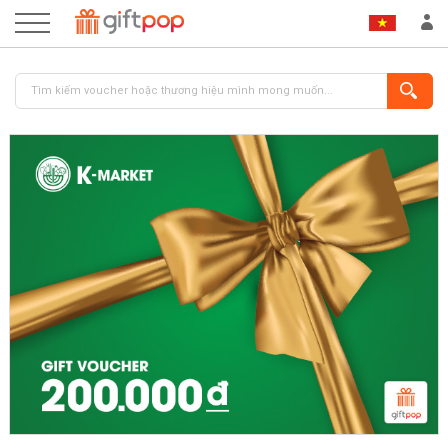
ĐĂNG NHẬP
ĐĂNG KÝ