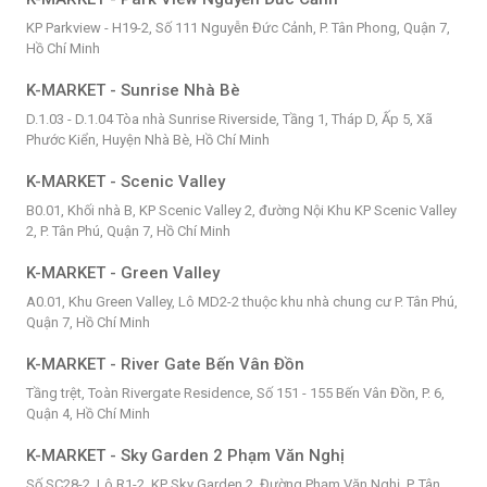
KP Parkview - H19-2, Số 111 Nguyễn Đức Cảnh, P. Tân Phong, Quận 7,
Hồ Chí Minh
K-MARKET - Sunrise Nhà Bè
D.1.03 - D.1.04 Tòa nhà Sunrise Riverside, Tầng 1, Tháp D, Ấp 5, Xã
Phước Kiển, Huyện Nhà Bè, Hồ Chí Minh
K-MARKET - Scenic Valley
B0.01, Khối nhà B, KP Scenic Valley 2, đường Nội Khu KP Scenic Valley
2, P. Tân Phú, Quận 7, Hồ Chí Minh
K-MARKET - Green Valley
A0.01, Khu Green Valley, Lô MD2-2 thuộc khu nhà chung cư P. Tân Phú,
Quận 7, Hồ Chí Minh
K-MARKET - River Gate Bến Vân Đồn
Tầng trệt, Toàn Rivergate Residence, Số 151 - 155 Bến Vân Đồn, P. 6,
Quận 4, Hồ Chí Minh
K-MARKET - Sky Garden 2 Phạm Văn Nghị
Số SC28-2, Lô R1-2, KP Sky Garden 2, Đường Phạm Văn Nghị, P. Tân