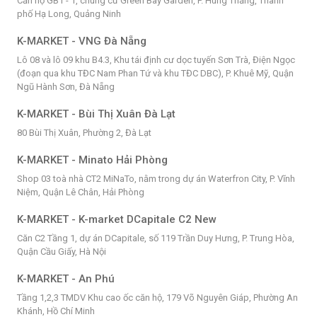
Căn hộ GB1 - 1, chung cư Green Bay Garden, P. Hùng Thắng, Thành
phố Hạ Long, Quảng Ninh
K-MARKET - VNG Đà Nẵng
Lô 08 và lô 09 khu B4.3, Khu tái định cư dọc tuyến Sơn Trà, Điện Ngọc
(đoạn qua khu TĐC Nam Phan Tứ và khu TĐC DBC), P. Khuê Mỹ, Quận
Ngũ Hành Sơn, Đà Nẵng
K-MARKET - Bùi Thị Xuân Đà Lạt
80 Bùi Thị Xuân, Phường 2, Đà Lạt
K-MARKET - Minato Hải Phòng
Shop 03 toà nhà CT2 MiNaTo, nằm trong dự án Waterfron City, P. Vĩnh
Niệm, Quận Lê Chân, Hải Phòng
K-MARKET - K-market DCapitale C2 New
Căn C2 Tầng 1, dự án DCapitale, số 119 Trần Duy Hưng, P. Trung Hòa,
Quận Cầu Giấy, Hà Nội
K-MARKET - An Phú
Tầng 1,2,3 TMDV Khu cao ốc căn hộ, 179 Võ Nguyên Giáp, Phường An
Khánh, Hồ Chí Minh