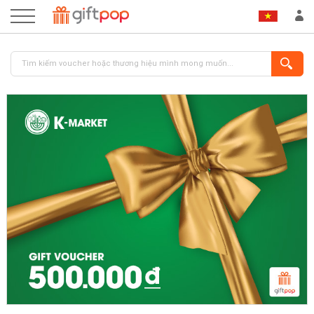
ĐĂNG NHẬP
ĐĂNG KÝ