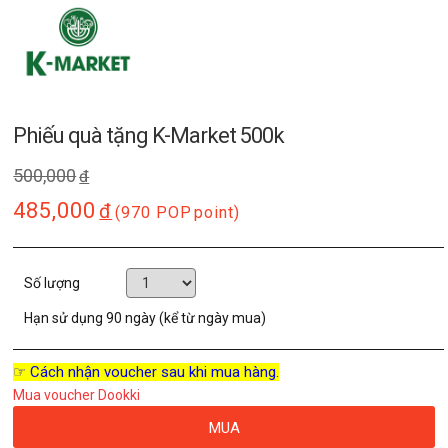
Phiếu quà tặng K-Market 500k
500,000
đ
485,000
đ
(970 POP
point)
Số lượng
Hạn sử dụng
90 ngày (kể từ ngày mua)
☞ Cách nhận voucher sau khi mua hàng.
Mua voucher Dookki
MUA