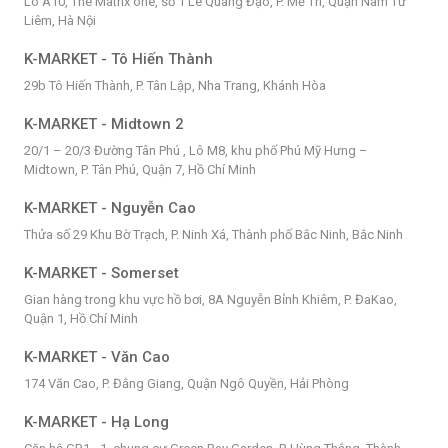
Lô A10, The Matrix one, số 1 Lê Quang Đạo, P. Mễ Trì, Quận Nam Từ
Liêm, Hà Nội
K-MARKET - Tô Hiến Thành
29b Tô Hiến Thành, P. Tân Lập, Nha Trang, Khánh Hòa
K-MARKET - Midtown 2
20/1 – 20/3 Đường Tân Phú , Lô M8, khu phố Phú Mỹ Hưng –
Midtown, P. Tân Phú, Quận 7, Hồ Chí Minh
K-MARKET - Nguyễn Cao
Thửa số 29 Khu Bờ Trạch, P. Ninh Xá, Thành phố Bắc Ninh, Bắc Ninh
K-MARKET - Somerset
Gian hàng trong khu vực hồ bơi, 8A Nguyễn Bỉnh Khiêm, P. ĐaKao,
Quận 1, Hồ Chí Minh
K-MARKET - Văn Cao
174 Văn Cao, P. Đằng Giang, Quận Ngô Quyền, Hải Phòng
K-MARKET - Hạ Long