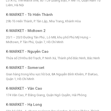
Lô A10, The Matrix one, số 1 Lê Quang Đạo, P. Mễ Trì, Quận Nam Từ
Liêm, Hà Nội
K-MARKET - Tô Hiến Thành
29b Tô Hiến Thành, P. Tân Lập, Nha Trang, Khánh Hòa
K-MARKET - Midtown 2
20/1 – 20/3 Đường Tân Phú , Lô M8, khu phố Phú Mỹ Hưng –
Midtown, P. Tân Phú, Quận 7, Hồ Chí Minh
K-MARKET - Nguyễn Cao
Thửa số 29 Khu Bờ Trạch, P. Ninh Xá, Thành phố Bắc Ninh, Bắc Ninh
K-MARKET - Somerset
Gian hàng trong khu vực hồ bơi, 8A Nguyễn Bỉnh Khiêm, P. ĐaKao,
Quận 1, Hồ Chí Minh
K-MARKET - Văn Cao
174 Văn Cao, P. Đằng Giang, Quận Ngô Quyền, Hải Phòng
K-MARKET - Hạ Long