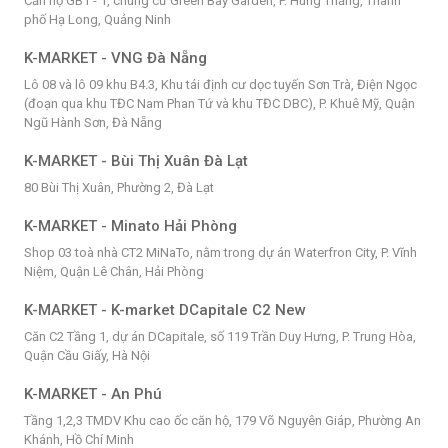
Căn hộ GB1 - 1, chung cư Green Bay Garden, P. Hùng Thắng, Thành
phố Hạ Long, Quảng Ninh
K-MARKET - VNG Đà Nẵng
Lô 08 và lô 09 khu B4.3, Khu tái định cư dọc tuyến Sơn Trà, Điện Ngọc
(đoạn qua khu TĐC Nam Phan Tứ và khu TĐC DBC), P. Khuê Mỹ, Quận
Ngũ Hành Sơn, Đà Nẵng
K-MARKET - Bùi Thị Xuân Đà Lạt
80 Bùi Thị Xuân, Phường 2, Đà Lạt
K-MARKET - Minato Hải Phòng
Shop 03 toà nhà CT2 MiNaTo, nằm trong dự án Waterfron City, P. Vĩnh
Niệm, Quận Lê Chân, Hải Phòng
K-MARKET - K-market DCapitale C2 New
Căn C2 Tầng 1, dự án DCapitale, số 119 Trần Duy Hưng, P. Trung Hòa,
Quận Cầu Giấy, Hà Nội
K-MARKET - An Phú
Tầng 1,2,3 TMDV Khu cao ốc căn hộ, 179 Võ Nguyên Giáp, Phường An
Khánh, Hồ Chí Minh