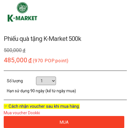
Phiếu quà tặng K-Market 500k
500,000
đ
485,000
đ
(970 POP
point)
Số lượng
Hạn sử dụng
90 ngày (kể từ ngày mua)
☞ Cách nhận voucher sau khi mua hàng.
Mua voucher Dookki
MUA