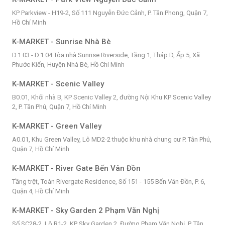
KP Parkview - H19-2, Số 111 Nguyễn Đức Cảnh, P. Tân Phong, Quận 7,
Hồ Chí Minh
K-MARKET - Sunrise Nhà Bè
D.1.03 - D.1.04 Tòa nhà Sunrise Riverside, Tầng 1, Tháp D, Ấp 5, Xã
Phước Kiển, Huyện Nhà Bè, Hồ Chí Minh
K-MARKET - Scenic Valley
B0.01, Khối nhà B, KP Scenic Valley 2, đường Nội Khu KP Scenic Valley
2, P. Tân Phú, Quận 7, Hồ Chí Minh
K-MARKET - Green Valley
A0.01, Khu Green Valley, Lô MD2-2 thuộc khu nhà chung cư P. Tân Phú,
Quận 7, Hồ Chí Minh
K-MARKET - River Gate Bến Vân Đồn
Tầng trệt, Toàn Rivergate Residence, Số 151 - 155 Bến Vân Đồn, P. 6,
Quận 4, Hồ Chí Minh
K-MARKET - Sky Garden 2 Phạm Văn Nghị
Số SC28-2, Lô R1-2, KP Sky Garden 2, Đường Phạm Văn Nghị, P. Tân