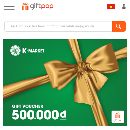
ĐĂNG NHẬP
ĐĂNG KÝ