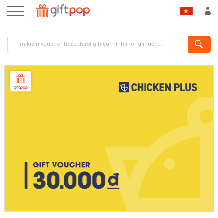
ĐĂNG NHẬP
ĐĂNG KÝ