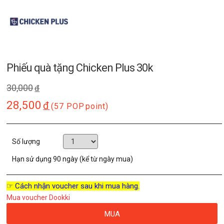
Phiếu quà tặng Chicken Plus 30k
30,000
đ
28,500
đ
(57 POP
point)
Số lượng
Hạn sử dụng
90 ngày (kể từ ngày mua)
☞ Cách nhận voucher sau khi mua hàng.
Mua voucher Dookki
MUA