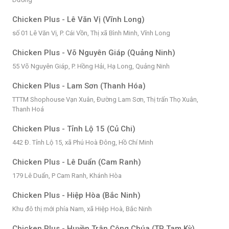
Chicken Plus - Lê Văn Vị (Vĩnh Long)
số 01 Lê Văn Vị, P. Cái Vồn, Thị xã Bình Minh, Vĩnh Long
Chicken Plus - Võ Nguyên Giáp (Quảng Ninh)
55 Võ Nguyên Giáp, P. Hồng Hải, Hạ Long, Quảng Ninh
Chicken Plus - Lam Sơn (Thanh Hóa)
TTTM Shophouse Vạn Xuân, Đường Lam Sơn, Thị trấn Thọ Xuân,
Thanh Hoá
Chicken Plus - Tỉnh Lộ 15 (Củ Chi)
442 Đ. Tỉnh Lộ 15, xã Phú Hoà Đông, Hồ Chí Minh
Chicken Plus - Lê Duẩn (Cam Ranh)
179 Lê Duẩn, P Cam Ranh, Khánh Hòa
Chicken Plus - Hiệp Hòa (Bắc Ninh)
Khu đô thị mới phía Nam, xã Hiệp Hoà, Bắc Ninh
Chicken Plus - Huyền Trân Công Chúa (TP Tam Kỳ)