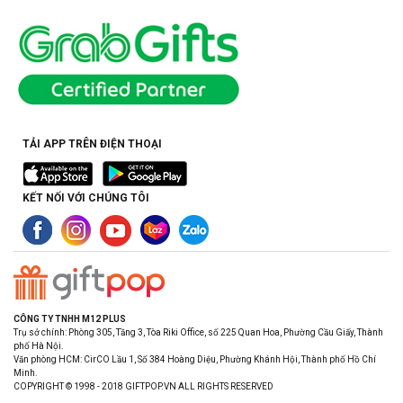
TẢI APP TRÊN ĐIỆN THOẠI
KẾT NỐI VỚI CHÚNG TÔI
CÔNG TY TNHH M12 PLUS
Trụ sở chính: Phòng 305, Tầng 3, Tòa Riki Office, số 225 Quan Hoa, Phường Cầu Giấy, Thành
phố Hà Nội.
Văn phòng HCM: CirCO Lầu 1, Số 384 Hoàng Diệu, Phường Khánh Hội, Thành phố Hồ Chí
Minh.
COPYRIGHT © 1998 - 2018 GIFTPOP.VN ALL RIGHTS RESERVED