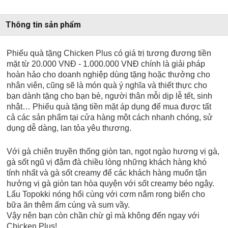
Thông tin sản phẩm
Phiếu quà tặng Chicken Plus có giá trị tương đương tiền
mặt từ 20.000 VNĐ - 1.000.000 VNĐ chính là giải pháp
hoàn hảo cho doanh nghiệp dùng tặng hoặc thưởng cho
nhân viên, cũng sẽ là món quà ý nghĩa và thiết thực cho
bạn dành tặng cho bạn bè, người thân mỗi dịp lễ tết, sinh
nhật… Phiếu quà tặng tiền mặt áp dụng để mua được tất
cả các sản phẩm tại cửa hàng một cách nhanh chóng, sử
dụng dễ dàng, lan tỏa yêu thương.
Với gà chiên truyền thống giòn tan, ngọt ngào hương vị gà,
gà sốt ngũ vị đậm đà chiều lòng những khách hàng khó
tính nhất và gà sốt creamy để các khách hàng muốn tận
hưởng vị gà giòn tan hòa quyện với sốt creamy béo ngậy.
Lẩu Topokki nóng hổi cùng với cơm nắm rong biển cho
bữa ăn thêm ấm cúng và sum vầy.
Vậy nên bạn còn chần chừ gì mà không đến ngay với
Chicken Plus!