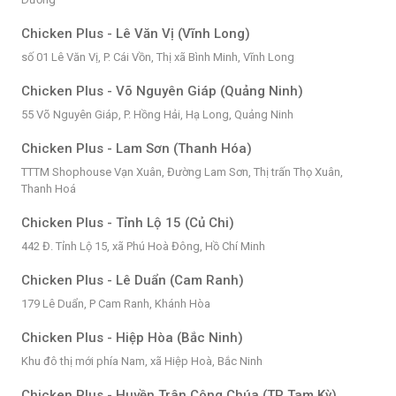
Chicken Plus - Lê Văn Vị (Vĩnh Long)
số 01 Lê Văn Vị, P. Cái Vồn, Thị xã Bình Minh, Vĩnh Long
Chicken Plus - Võ Nguyên Giáp (Quảng Ninh)
55 Võ Nguyên Giáp, P. Hồng Hải, Hạ Long, Quảng Ninh
Chicken Plus - Lam Sơn (Thanh Hóa)
TTTM Shophouse Vạn Xuân, Đường Lam Sơn, Thị trấn Thọ Xuân,
Thanh Hoá
Chicken Plus - Tỉnh Lộ 15 (Củ Chi)
442 Đ. Tỉnh Lộ 15, xã Phú Hoà Đông, Hồ Chí Minh
Chicken Plus - Lê Duẩn (Cam Ranh)
179 Lê Duẩn, P Cam Ranh, Khánh Hòa
Chicken Plus - Hiệp Hòa (Bắc Ninh)
Khu đô thị mới phía Nam, xã Hiệp Hoà, Bắc Ninh
Chicken Plus - Huyền Trân Công Chúa (TP Tam Kỳ)