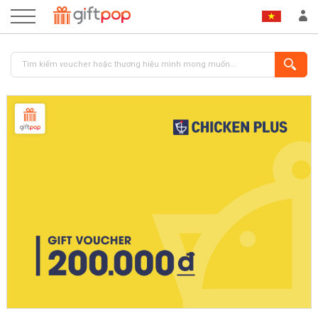
ĐĂNG NHẬP
ĐĂNG KÝ