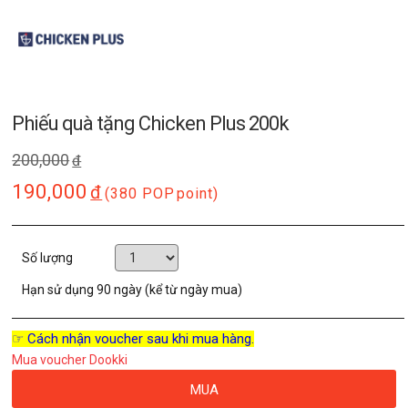
Phiếu quà tặng Chicken Plus 200k
200,000
đ
190,000
đ
(380 POP
point)
Số lượng
Hạn sử dụng
90 ngày (kể từ ngày mua)
☞ Cách nhận voucher sau khi mua hàng.
Mua voucher Dookki
MUA