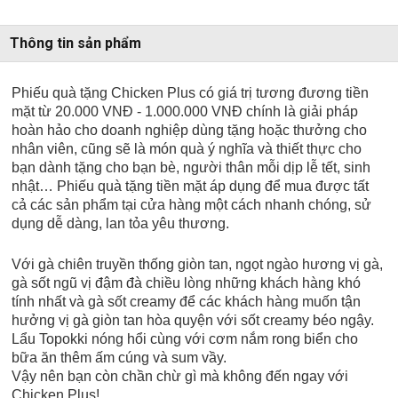
Thông tin sản phẩm
Phiếu quà tặng Chicken Plus có giá trị tương đương tiền
mặt từ 20.000 VNĐ - 1.000.000 VNĐ chính là giải pháp
hoàn hảo cho doanh nghiệp dùng tặng hoặc thưởng cho
nhân viên, cũng sẽ là món quà ý nghĩa và thiết thực cho
bạn dành tặng cho bạn bè, người thân mỗi dịp lễ tết, sinh
nhật… Phiếu quà tặng tiền mặt áp dụng để mua được tất
cả các sản phẩm tại cửa hàng một cách nhanh chóng, sử
dụng dễ dàng, lan tỏa yêu thương.
Với gà chiên truyền thống giòn tan, ngọt ngào hương vị gà,
gà sốt ngũ vị đậm đà chiều lòng những khách hàng khó
tính nhất và gà sốt creamy để các khách hàng muốn tận
hưởng vị gà giòn tan hòa quyện với sốt creamy béo ngậy.
Lẩu Topokki nóng hổi cùng với cơm nắm rong biển cho
bữa ăn thêm ấm cúng và sum vầy.
Vậy nên bạn còn chần chừ gì mà không đến ngay với
Chicken Plus!