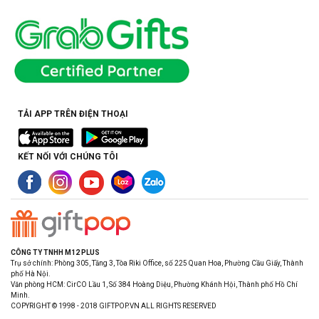
TẢI APP TRÊN ĐIỆN THOẠI
KẾT NỐI VỚI CHÚNG TÔI
CÔNG TY TNHH M12 PLUS
Trụ sở chính: Phòng 305, Tầng 3, Tòa Riki Office, số 225 Quan Hoa, Phường Cầu Giấy, Thành
phố Hà Nội.
Văn phòng HCM: CirCO Lầu 1, Số 384 Hoàng Diệu, Phường Khánh Hội, Thành phố Hồ Chí
Minh.
COPYRIGHT © 1998 - 2018 GIFTPOP.VN ALL RIGHTS RESERVED