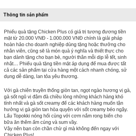
Thông tin sản phẩm
Phiếu quà tặng Chicken Plus có giá trị tương đương tiền
mặt từ 20.000 VNĐ - 1.000.000 VNĐ chính là giải pháp
hoàn hảo cho doanh nghiệp dùng tặng hoặc thưởng cho
nhân viên, cũng sẽ là món quà ý nghĩa và thiết thực cho
bạn dành tặng cho bạn bè, người thân mỗi dịp lễ tết, sinh
nhật… Phiếu quà tặng tiền mặt áp dụng để mua được tất
cả các sản phẩm tại cửa hàng một cách nhanh chóng, sử
dụng dễ dàng, lan tỏa yêu thương.
Với gà chiên truyền thống giòn tan, ngọt ngào hương vị gà,
gà sốt ngũ vị đậm đà chiều lòng những khách hàng khó
tính nhất và gà sốt creamy để các khách hàng muốn tận
hưởng vị gà giòn tan hòa quyện với sốt creamy béo ngậy.
Lẩu Topokki nóng hổi cùng với cơm nắm rong biển cho
bữa ăn thêm ấm cúng và sum vầy.
Vậy nên bạn còn chần chừ gì mà không đến ngay với
Chicken Plus!