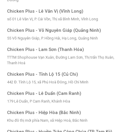
Chicken Plus - Lê Văn Vị (Vĩnh Long)
số 01 Lê Văn Vị, P. Cái Vồn, Thị xã Bình Minh, Vĩnh Long
Chicken Plus - Võ Nguyên Giáp (Quảng Ninh)
55 Võ Nguyên Giáp, P. Hồng Hải, Hạ Long, Quảng Ninh
Chicken Plus - Lam Sơn (Thanh Hóa)
TTTM Shophouse Vạn Xuân, Đường Lam Sơn, Thị trấn Thọ Xuân,
Thanh Hoá
Chicken Plus - Tỉnh Lộ 15 (Củ Chi)
442 Đ. Tỉnh Lộ 15, xã Phú Hoà Đông, Hồ Chí Minh
Chicken Plus - Lê Duẩn (Cam Ranh)
179 Lê Duẩn, P Cam Ranh, Khánh Hòa
Chicken Plus - Hiệp Hòa (Bắc Ninh)
Khu đô thị mới phía Nam, xã Hiệp Hoà, Bắc Ninh
Chicken Plus - Huyền Trân Công Chúa (TP Tam Kỳ)