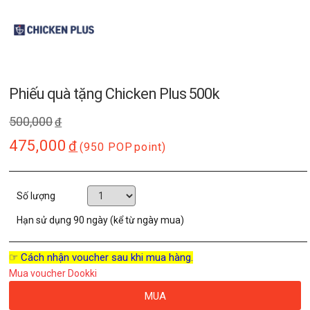
Phiếu quà tặng Chicken Plus 500k
500,000
đ
475,000
đ
(950 POP
point)
Số lượng
Hạn sử dụng
90 ngày (kể từ ngày mua)
☞ Cách nhận voucher sau khi mua hàng.
Mua voucher Dookki
MUA