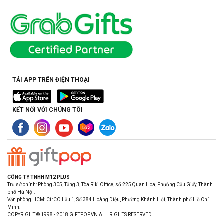
TẢI APP TRÊN ĐIỆN THOẠI
KẾT NỐI VỚI CHÚNG TÔI
CÔNG TY TNHH M12 PLUS
Trụ sở chính: Phòng 305, Tầng 3, Tòa Riki Office, số 225 Quan Hoa, Phường Cầu Giấy, Thành
phố Hà Nội.
Văn phòng HCM: CirCO Lầu 1, Số 384 Hoàng Diệu, Phường Khánh Hội, Thành phố Hồ Chí
Minh.
COPYRIGHT © 1998 - 2018 GIFTPOP.VN ALL RIGHTS RESERVED