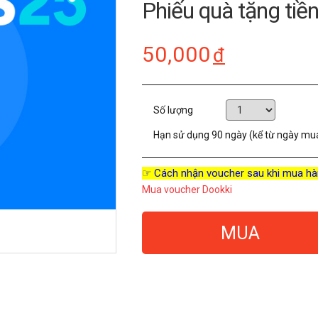
Phiếu quà tặng ti
50,000
đ
Số lượng
Hạn sử dụng
90 ngày (kể từ ngày mu
☞ Cách nhận voucher sau khi mua hà
Mua voucher Dookki
MUA