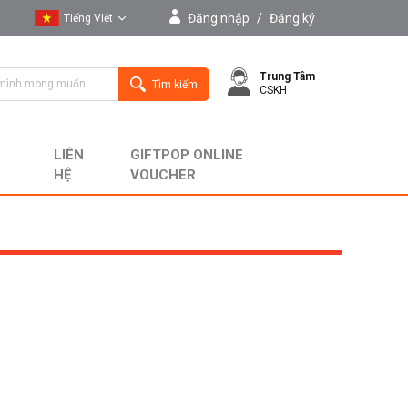
Đăng nhập
/
Đăng ký
Tiếng Việt
Tiếng Việt
Trung Tâm
English
Tìm kiếm
CSKH
LIÊN
GIFTPOP ONLINE
HỆ
VOUCHER