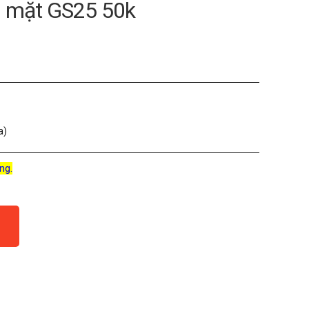
ền mặt GS25 50k
a)
ng.