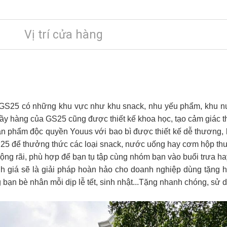
Vị trí cửa hàng
 GS25 có những khu vực như khu snack, nhu yếu phẩm, khu nư
ầy hàng của GS25 cũng được thiết kế khoa học, tạo cảm giác t
ản phẩm độc quyền Youus với bao bì được thiết kế dễ thương, 
25 để thưởng thức các loại snack, nước uống hay cơm hộp thư
ng rãi, phù hợp để bạn tụ tập cùng nhóm bạn vào buổi trưa hay
h giá sẽ là giải pháp hoàn hảo cho doanh nghiệp dùng tặng 
 bạn bè nhân mỗi dịp lễ tết, sinh nhật...Tặng nhanh chóng, sử