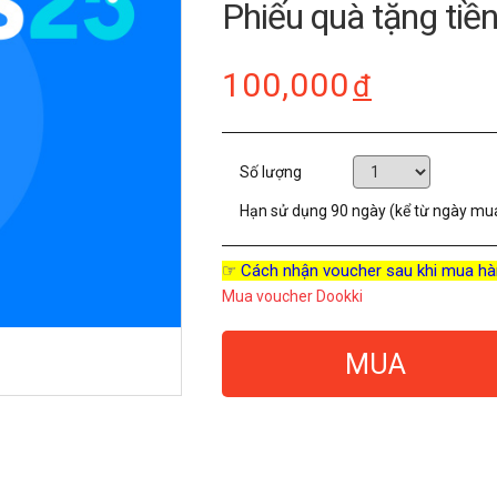
Phiếu quà tặng ti
100,000
đ
Số lượng
Hạn sử dụng
90 ngày (kể từ ngày mu
☞ Cách nhận voucher sau khi mua hà
Mua voucher Dookki
MUA