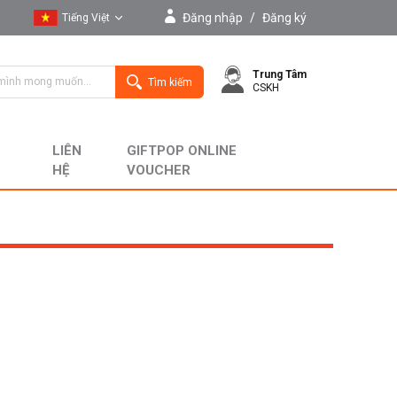
Đăng nhập
/
Đăng ký
Tiếng Việt
Tiếng Việt
Trung Tâm
English
Tìm kiếm
CSKH
LIÊN
GIFTPOP ONLINE
HỆ
VOUCHER