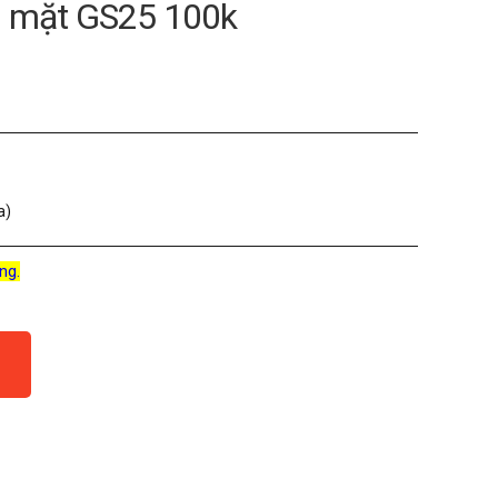
ền mặt GS25 100k
a)
ng.