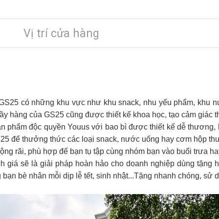
Vị trí cửa hàng
 GS25 có những khu vực như khu snack, nhu yếu phẩm, khu nư
ầy hàng của GS25 cũng được thiết kế khoa học, tạo cảm giác t
ản phẩm độc quyền Youus với bao bì được thiết kế dễ thương, 
25 để thưởng thức các loại snack, nước uống hay cơm hộp thư
ng rãi, phù hợp để bạn tụ tập cùng nhóm bạn vào buổi trưa hay
h giá sẽ là giải pháp hoàn hảo cho doanh nghiệp dùng tặng 
g bạn bè nhân mỗi dịp lễ tết, sinh nhật...Tặng nhanh chóng, sử