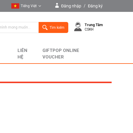
Đăng nhập
/
Đăng ký
Tiếng Việt
Tiếng Việt
Trung Tâm
English
Tìm kiếm
CSKH
LIÊN
GIFTPOP ONLINE
HỆ
VOUCHER