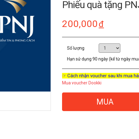
Phiếu quà tặng PN
200,000
đ
Số lượng
Hạn sử dụng
90 ngày (kể từ ngày mu
☞ Cách nhận voucher sau khi mua hà
Mua voucher Dookki
MUA