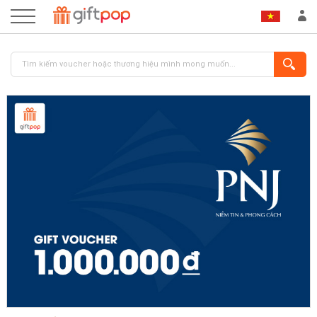
ĐĂNG NHẬP
ĐĂNG KÝ