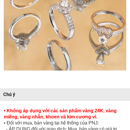
Chú ý
• Không áp dụng với các sản phẩm vàng 24K, vàng
miếng, vàng nhẫn, khoen và kim cương vỉ.
• Đối với mua, bán vàng tại hệ thống của PNJ:
- ÁP DỤNG đối với giao dịch: Mua, bán vàng có giá trị