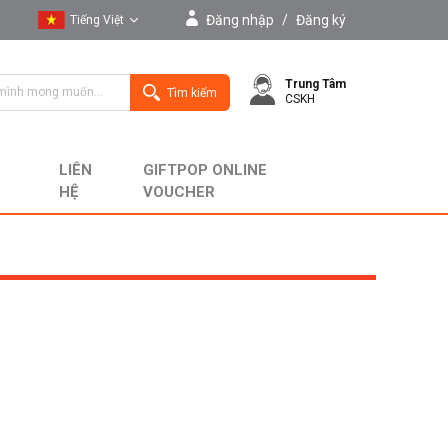
Đăng nhập
/
Đăng ký
Tiếng Việt
Tiếng Việt
Trung Tâm
English
Tìm kiếm
CSKH
LIÊN
GIFTPOP ONLINE
HỆ
VOUCHER