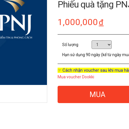
Phiếu quà tặng PN
1,000,000
đ
Số lượng
Hạn sử dụng
90 ngày (kể từ ngày mu
☞ Cách nhận voucher sau khi mua hà
Mua voucher Dookki
MUA