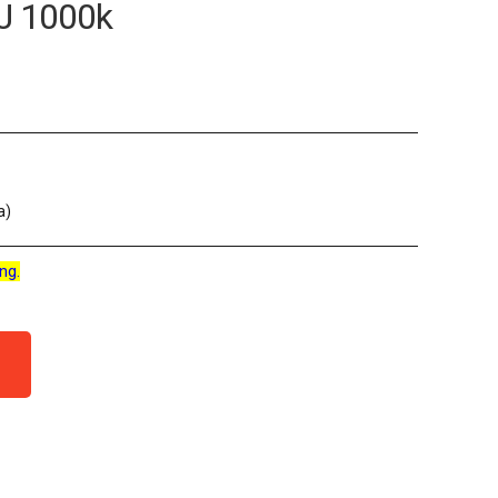
J 1000k
a)
ng.