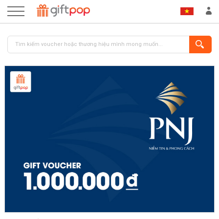
ĐĂNG NHẬP
ĐĂNG KÝ