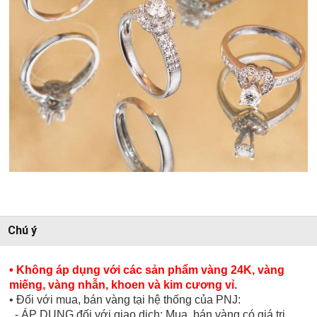
Chú ý
• Không áp dụng với các sản phẩm vàng 24K, vàng
miếng, vàng nhẫn, khoen và kim cương vỉ.
• Đối với mua, bán vàng tại hệ thống của PNJ:
- ÁP DỤNG đối với giao dịch: Mua, bán vàng có giá trị