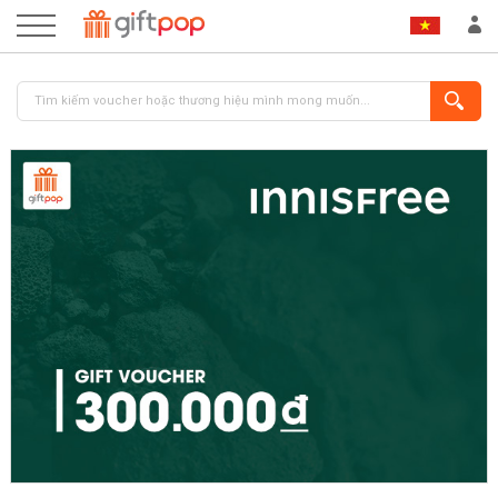
ĐĂNG NHẬP
ĐĂNG KÝ