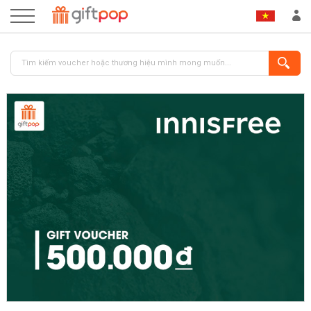
ĐĂNG NHẬP
ĐĂNG KÝ