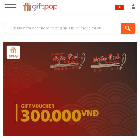
ĐĂNG NHẬP
ĐĂNG KÝ