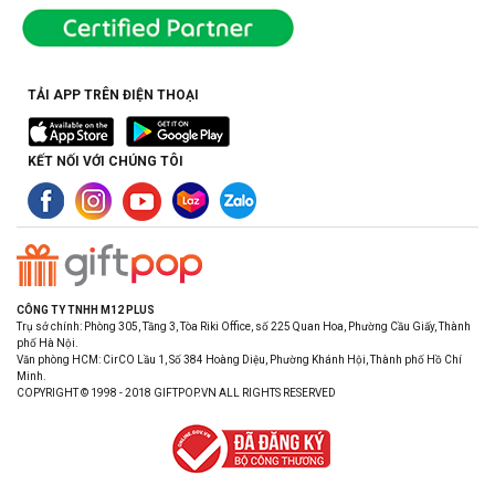
TẢI APP TRÊN ĐIỆN THOẠI
KẾT NỐI VỚI CHÚNG TÔI
CÔNG TY TNHH M12 PLUS
Trụ sở chính: Phòng 305, Tầng 3, Tòa Riki Office, số 225 Quan Hoa, Phường Cầu Giấy, Thành
phố Hà Nội.
Văn phòng HCM: CirCO Lầu 1, Số 384 Hoàng Diệu, Phường Khánh Hội, Thành phố Hồ Chí
Minh.
COPYRIGHT © 1998 - 2018 GIFTPOP.VN ALL RIGHTS RESERVED