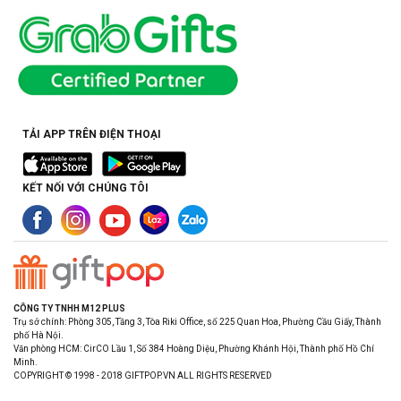
TẢI APP TRÊN ĐIỆN THOẠI
KẾT NỐI VỚI CHÚNG TÔI
CÔNG TY TNHH M12 PLUS
Trụ sở chính: Phòng 305, Tầng 3, Tòa Riki Office, số 225 Quan Hoa, Phường Cầu Giấy, Thành
phố Hà Nội.
Văn phòng HCM: CirCO Lầu 1, Số 384 Hoàng Diệu, Phường Khánh Hội, Thành phố Hồ Chí
Minh.
COPYRIGHT © 1998 - 2018 GIFTPOP.VN ALL RIGHTS RESERVED