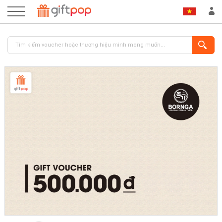
ĐĂNG NHẬP
ĐĂNG KÝ